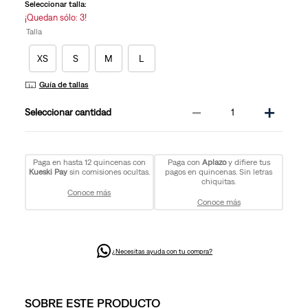
la
Seleccionar talla:
misma
¡Quedan sólo: 3!
página.
Talla
XS
S
M
L
Guía de tallas
－
＋
cantidad
Paga en hasta 12 quincenas con
Paga con
Aplazo
y difiere tus
Kueski Pay
sin comisiones ocultas.
pagos en quincenas. Sin letras
chiquitas.
Conoce más
Conoce más
¿Necesitas ayuda con tu compra?
SOBRE ESTE PRODUCTO