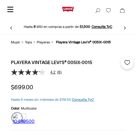
Hasta
6
MSI en compras a partir de
$1,500
.
Consulta TyC
Mujer
Tops
Playeras
Playera Vintage Levi's® 005IX-0015
PLAYERA VINTAGE LEVI'S® 005IX-0015
4.2
(6)
4.2
de
5
$
699
.
00
estrellas,
valor
medio
Hasta 6 meses sin intereses de $116.50
Consulta TyC
de
valoración.
Color:
Multicolor
Read
6
Reviews.
Enlace
en