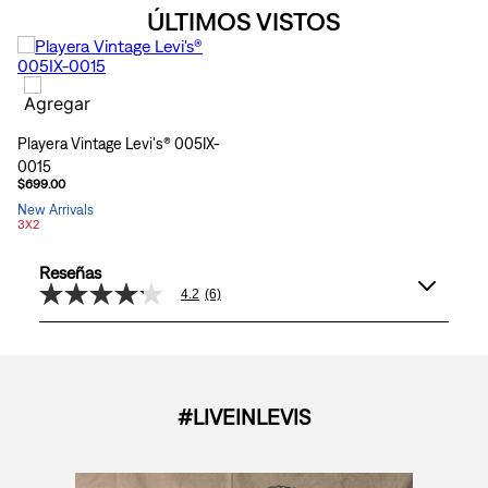
ÚLTIMOS VISTOS
Playera Vintage Levi's® 005IX-
0015
$699.00
New Arrivals
3X2
Reseñas
4.2
(6)
4.2
de
5
estrellas,
valor
medio
de
#LIVEINLEVIS
valoración.
Read
6
Reviews.