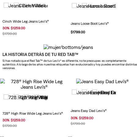
Cinch Wide Leg Jeans Levi's®
Jeans Loose Boot Levi's®
30
%
$
1259
.
00
$
1799
.
00
$
1799
.
00
LA HISTORIA DETRÁS DE TU RED TAB™
Si has notado que el Red Tab™ de tus Levi’s® es diferente, no te preocupes: es completamente
auténtico. A lo largo de los años nuestras etiquetas han evolucionado y hoy puedes encontrar distinta
versiones.
Jeans Easy Dad Levi's®
728® High Rise Wide Leg Jeans Levi's®
30
%
$
1259
.
00
30
%
$
1259
.
00
$
1799
.
00
$
1799
.
00