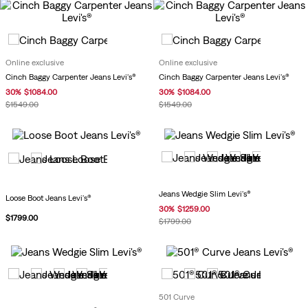
Online exclusive
Online exclusive
Cinch Baggy Carpenter Jeans Levi's®
Cinch Baggy Carpenter Jeans Levi's®
30
%
$
1084
.
00
30
%
$
1084
.
00
$
1549
.
00
$
1549
.
00
Jeans Wedgie Slim Levi's®
Loose Boot Jeans Levi's®
30
%
$
1259
.
00
$
1799
.
00
$
1799
.
00
501 Curve