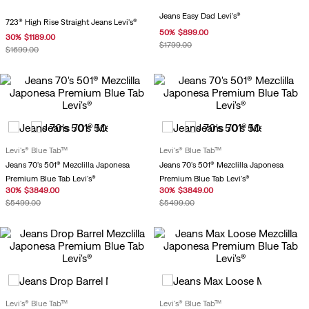
Jeans Easy Dad Levi's®
723® High Rise Straight Jeans Levi's®
50
%
$
899
.
00
30
%
$
1189
.
00
$
1799
.
00
$
1699
.
00
Levi's® Blue Tab™
Levi's® Blue Tab™
Jeans 70's 501® Mezclilla Japonesa
Jeans 70's 501® Mezclilla Japonesa
Premium Blue Tab Levi's®
Premium Blue Tab Levi's®
30
%
$
3849
.
00
30
%
$
3849
.
00
$
5499
.
00
$
5499
.
00
Levi's® Blue Tab™
Levi's® Blue Tab™