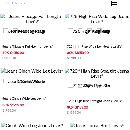
90
Jeans Ribcage Full-Length Levi’s®
728 High Rise Wide Leg Jeans Levi's®
30
%
$
1259
.
00
30
%
$
1259
.
00
$
1799
.
00
$
1799
.
00
Jeans Cinch Wide Leg Levi's®
723® High Rise Straight Jeans Levi's®
30
%
$
1259
.
00
30
%
$
1189
.
00
$
1799
.
00
$
1699
.
00