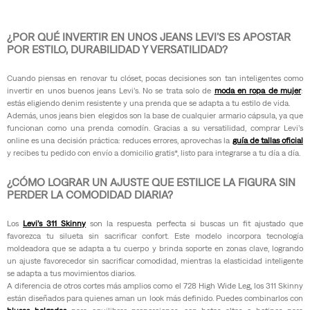
¿POR QUÉ INVERTIR EN UNOS JEANS LEVI’S ES APOSTAR
POR ESTILO, DURABILIDAD Y VERSATILIDAD?
Cuando piensas en renovar tu clóset, pocas decisiones son tan inteligentes como
invertir en unos buenos jeans Levi’s. No se trata solo de
moda en ropa de mujer
:
estás eligiendo denim resistente y una prenda que se adapta a tu estilo de vida.
Además, unos jeans bien elegidos son la base de cualquier armario cápsula, ya que
funcionan como una prenda comodín. Gracias a su versatilidad, comprar Levi’s
online es una decisión práctica: reduces errores, aprovechas la
guía de tallas oficial
y recibes tu pedido con envío a domicilio gratis*, listo para integrarse a tu día a día.
¿CÓMO LOGRAR UN AJUSTE QUE ESTILICE LA FIGURA SIN
PERDER LA COMODIDAD DIARIA?
Los
Levi’s 311 Skinny
son la respuesta perfecta si buscas un fit ajustado que
favorezca tu silueta sin sacrificar confort. Este modelo incorpora tecnología
moldeadora que se adapta a tu cuerpo y brinda soporte en zonas clave, logrando
un ajuste favorecedor sin sacrificar comodidad, mientras la elasticidad inteligente
se adapta a tus movimientos diarios.
A diferencia de otros cortes más amplios como el 728 High Wide Leg, los 311 Skinny
están diseñados para quienes aman un look más definido. Puedes combinarlos con