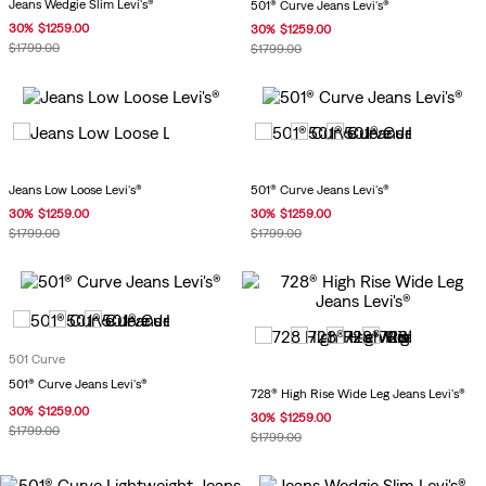
Jeans Wedgie Slim Levi's®
501® Curve Jeans Levi's®
30
%
$
1259
.
00
30
%
$
1259
.
00
$
1799
.
00
$
1799
.
00
Jeans Low Loose Levi's®
501® Curve Jeans Levi's®
30
%
$
1259
.
00
30
%
$
1259
.
00
$
1799
.
00
$
1799
.
00
501 Curve
501® Curve Jeans Levi's®
728® High Rise Wide Leg Jeans Levi's®
30
%
$
1259
.
00
30
%
$
1259
.
00
$
1799
.
00
$
1799
.
00