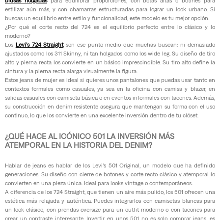
blusas holgadas
para equilibrar proporciones, con botas altas o botines para
estilizar aún más, y con chamarras estructuradas para lograr un look urbano. Si
buscas un equilibrio entre estilo y funcionalidad, este modelo es tu mejor opción.
¿Por qué el corte recto del 724 es el equilibrio perfecto entre lo clásico y lo
moderno?
Los
Levi’s 724 Straight
son ese punto medio que muchas buscan: ni demasiado
ajustados como los 311 Skinny, ni tan holgados como los wide leg. Su diseño de tiro
alto y pierna recta los convierte en un básico imprescindible. Su tiro alto define la
cintura y la pierna recta alarga visualmente la figura.
Estos jeans de mujer es ideal si quieres unos pantalones que puedas usar tanto en
contextos formales como casuales, ya sea en la oficina con camisa y blazer, en
salidas casuales con camiseta básica o en eventos informales con tacones. Además,
su construcción en denim resistente asegura que mantengan su forma con el uso
continuo, lo que los convierte en una excelente inversión dentro de tu clóset.
¿QUÉ HACE AL ICÓNICO 501 LA INVERSIÓN MÁS
ATEMPORAL EN LA HISTORIA DEL DENIM?
Hablar de jeans es hablar de los Levi’s 501 Original, un modelo que ha definido
generaciones. Su diseño con cierre de botones y corte recto clásico y atemporal lo
convierten en una pieza única. Ideal para looks vintage o contemporáneos.
A diferencia de los 724 Straight, que tienen un aire más pulido, los 501 ofrecen una
estética más relajada y auténtica. Puedes integrarlos con camisetas blancas para
un look clásico, con prendas oversize para un outfit moderno o con tacones para
crear un contraste interesante. Invertir en unos 501 no es solo comprar jeans, es