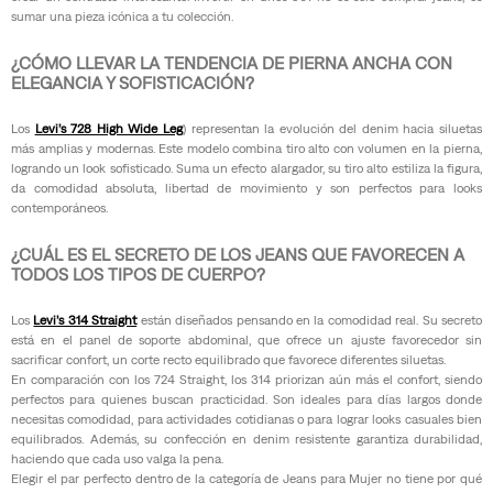
sumar una pieza icónica a tu colección.
¿CÓMO LLEVAR LA TENDENCIA DE PIERNA ANCHA CON
ELEGANCIA Y SOFISTICACIÓN?
Los
Levi’s 728 High Wide Leg
) representan la evolución del denim hacia siluetas
más amplias y modernas. Este modelo combina tiro alto con volumen en la pierna,
logrando un look sofisticado. Suma un efecto alargador, su tiro alto estiliza la figura,
da comodidad absoluta, libertad de movimiento y son perfectos para looks
contemporáneos.
¿CUÁL ES EL SECRETO DE LOS JEANS QUE FAVORECEN A
TODOS LOS TIPOS DE CUERPO?
Los
Levi’s 314 Straight
están diseñados pensando en la comodidad real. Su secreto
está en el panel de soporte abdominal, que ofrece un ajuste favorecedor sin
sacrificar confort, un corte recto equilibrado que favorece diferentes siluetas.
En comparación con los 724 Straight, los 314 priorizan aún más el confort, siendo
perfectos para quienes buscan practicidad. Son ideales para días largos donde
necesitas comodidad, para actividades cotidianas o para lograr looks casuales bien
equilibrados. Además, su confección en denim resistente garantiza durabilidad,
haciendo que cada uso valga la pena.
Elegir el par perfecto dentro de la categoría de Jeans para Mujer no tiene por qué