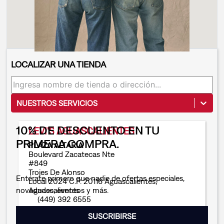
LOCALIZAR UNA TIENDA
NUESTROS SERVICIOS
10% DE DESCUENTO EN TU
LEVI'S AGUASCALIENTES
PRIMERA COMPRA.
PLAZA ALTARIA
Boulevard Zacatecas Nte
#849
Trojes De Alonso
Entérate primero que nadie de ofertas especiales,
Local 2024
C.P. 20116
Aguascalientes
,
Aguascalientes
novedades, eventos y más.
(449) 392 6555
SUSCRIBIRSE