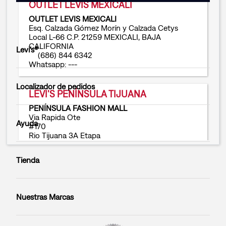
OUTLET LEVIS MEXICALI
OUTLET LEVIS MEXICALI
Esq. Calzada Gómez Morín y Calzada Cetys
Local L-66
C.P. 21259
MEXICALI
, BAJA
CALIFORNIA
Levi’s®
(686) 844 6342
Whatsapp: ---
Localizador de pedidos
LEVI'S PENÍNSULA TIJUANA
PENÍNSULA FASHION MALL
Via Rapida Ote
Ayuda
#170
Rio Tijuana 3A Etapa
LOCAL L64
C.P. 22110
Tijuana
, BAJA
CALIFORNIA
Tienda
(664) 970 8870
LEVI'S LOS CABOS
Nuestras Marcas
PUERTO PARAISO
Blvd Lázaro Cárdenas Y Cabo Bello
#1501