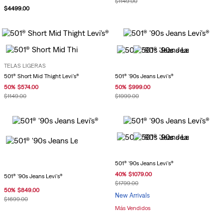
$
1149
.
00
$
4499
.
00
TELAS LIGERAS
501® '90s Jeans Levi's®
501® Short Mid Thight Levi's®
50
%
$
999
.
00
50
%
$
574
.
00
$
1999
.
00
$
1149
.
00
501® '90s Jeans Levi's®
40
%
$
1079
.
00
501® '90s Jeans Levi's®
$
1799
.
00
50
%
$
849
.
00
New Arrivals
$
1699
.
00
Más Vendidos