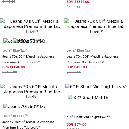
$
1149
.
00
30
%
$
3849
.
00
$
5499
.
00
Levi's® Blue Tab™
Levi's® Blue Tab™
Jeans 70's 501® Mezclilla Japonesa
Jeans 70's 501® Mezclilla Japonesa
Premium Blue Tab Levi's®
Premium Blue Tab Levi's®
30
%
$
3849
.
00
30
%
$
4199
.
00
$
5499
.
00
$
5999
.
00
Levi's® Blue Tab™
501® Short Mid Thight Levi's®
Jeans 70's 501® Mezclilla Japonesa
50
%
$
574
.
00
Premium Blue Tab Levi's®