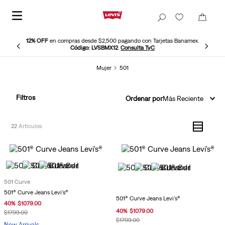
12% OFF
en compras desde $2,500 pagando con Tarjetas Banamex.
Código: LVSBMX12
.
Consulta TyC
Mujer
501
Filtros
Ordenar por
Más Reciente
22
501 Curve
501® Curve Jeans Levi's®
501® Curve Jeans Levi's®
40
%
$
1079
.
00
40
%
$
1079
.
00
$
1799
.
00
$
1799
.
00
New Arrivals