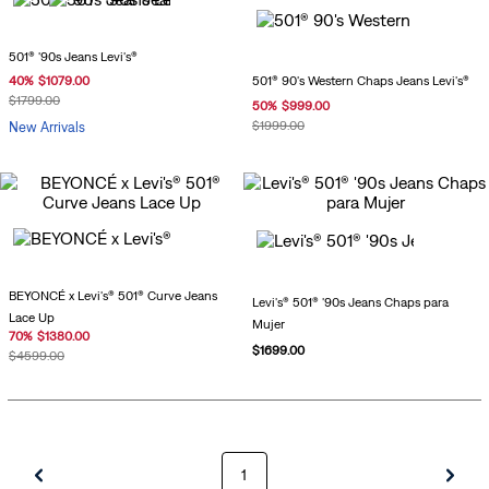
501® '90s Jeans Levi's®
40
%
$
1079
.
00
501® 90's Western Chaps Jeans Levi's®
$
1799
.
00
50
%
$
999
.
00
$
1999
.
00
New Arrivals
BEYONCÉ x Levi's® 501® Curve Jeans
Levi's® 501® '90s Jeans Chaps para
Lace Up
Mujer
70
%
$
1380
.
00
$
1699
.
00
$
4599
.
00
1