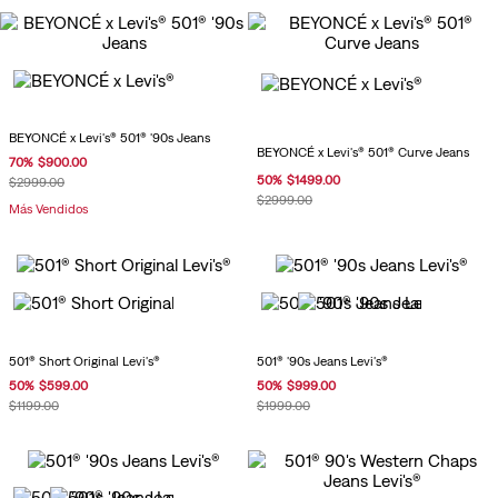
BEYONCÉ x Levi's® 501® '90s Jeans
BEYONCÉ x Levi's® 501® Curve Jeans
70
%
$
900
.
00
50
%
$
1499
.
00
$
2999
.
00
$
2999
.
00
Más Vendidos
501® Short Original Levi's®
501® '90s Jeans Levi's®
50
%
$
599
.
00
50
%
$
999
.
00
$
1199
.
00
$
1999
.
00