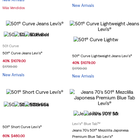
New Arrivals
Más Vendidos
501 Curve
501® Curve Jeans Levi's®
501® Curve Lightweight Jeans Levi's®
40
%
$
1079
.
00
40
%
$
1079
.
00
$
1799
.
00
$
1799
.
00
New Arrivals
New Arrivals
Levi's® Blue Tab™
501® Short Curve Levi's®
Jeans 70's 501® Mezclilla Japonesa
60
%
$
460
.
00
Premium Blue Tab Levi's®