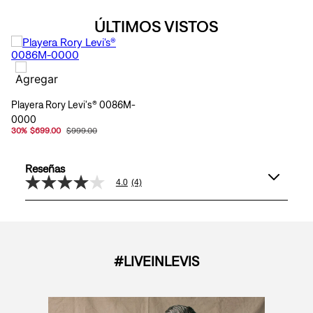
ÚLTIMOS VISTOS
Playera Rory Levi's® 0086M-
0000
30
%
$699.00
$999.00
Reseñas
4.0
(4)
4.0
de
5
estrellas,
valor
medio
de
#LIVEINLEVIS
valoración.
Read
4
Reviews.
Enlace