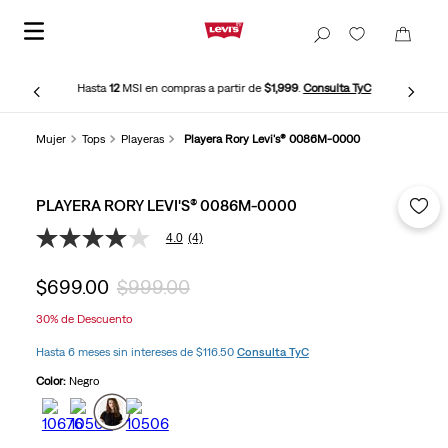
Hasta
12
MSI en compras a partir de
$1,999
.
Consulta TyC
Mujer
Tops
Playeras
Playera Rory Levi's® 0086M-0000
PLAYERA RORY LEVI'S® 0086M-0000
4.0
(4)
4.0
de
5
$
699
.
00
$
999
.
00
estrellas,
valor
30%
de Descuento
medio
de
Hasta 6 meses sin intereses de $116.50
Consulta TyC
valoración.
Read
Color:
Negro
4
Reviews.
Enlace
en