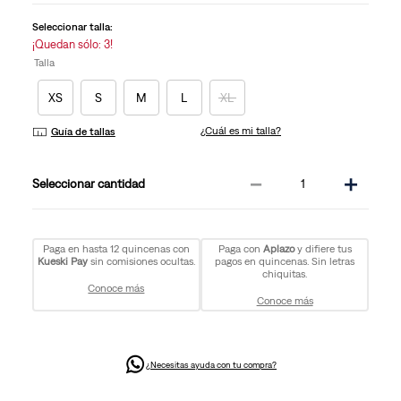
la
misma
Seleccionar talla:
página.
¡Quedan sólo: 3!
Talla
XS
S
M
L
XL
¿Cuál es mi talla?
Guía de tallas
－
＋
cantidad
Paga en hasta 12 quincenas con
Paga con
Aplazo
y difiere tus
Kueski Pay
sin comisiones ocultas.
pagos en quincenas. Sin letras
chiquitas.
Conoce más
Conoce más
¿Necesitas ayuda con tu compra?