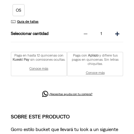
OS
Guía de tallas
－
＋
cantidad
Paga en hasta 12 quincenas con
Paga con
Aplazo
y difiere tus
Kueski Pay
sin comisiones ocultas.
pagos en quincenas. Sin letras
chiquitas.
Conoce más
Conoce más
¿Necesitas ayuda con tu compra?
SOBRE ESTE PRODUCTO
Gorro estilo bucket que llevará tu look a un siguiente