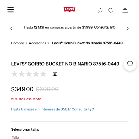
Hasta
12
MSI en compras a partir de
$1,999
.
Consulta TyC
Hombre
Accesorios
Levi’s® Gorro Bucket No Binario 87516-0449
LEVI’S® GORRO BUCKET NO BINARIO 87516-0449
(0)
Sin
puntuación
Enlace
$
349
.
00
$
699
.
00
en
la
50%
de Descuento
misma
página.
Hasta 6 meses sin intereses de $58.17
Consulta TyC
Seleccionar talla:
Talla