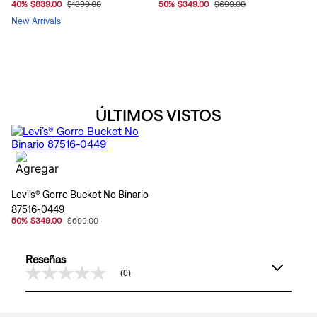
40
%
$839.00
$1399.00
50
%
$349.00
$699.00
New Arrivals
ÚLTIMOS VISTOS
Levi’s® Gorro Bucket No Binario
87516-0449
50
%
$349.00
$699.00
Reseñas
(0)
Sin
puntuación
Enlace
en