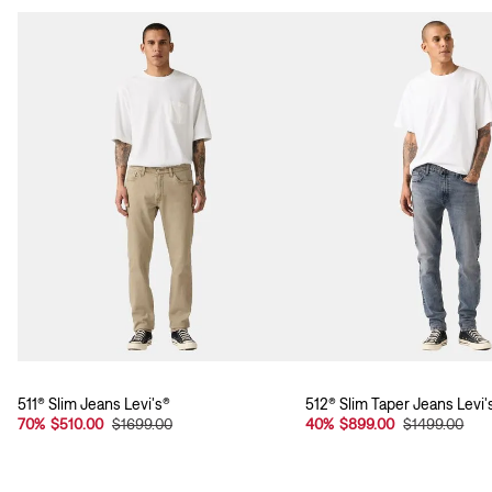
511® Slim Jeans Levi's®
512® Slim Taper Jeans Levi'
70
%
$510.00
$1699.00
40
%
$899.00
$1499.00