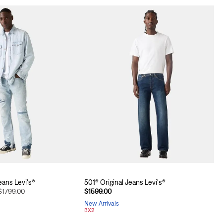
eans Levi's®
501® Original Jeans Levi's®
$1799.00
$1599.00
New Arrivals
3X2