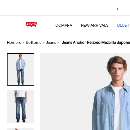
Hasta
6
MSI en compras a partir de
$1,500
.
Consulta TyC
COMPRA
NEW ARRIVALS
BLUE 
TÉRMINOS MÁS BU
1
.
501 jeans
Hombre
Bottoms
Jeans
Jeans Anchor Relaxed Mezclilla Japone
2
.
511
3
.
chamarra
4
.
505
5
.
jeans levis cinch 
6
.
baggy
7
.
ribcage
8
.
jeans
9
.
bootcut