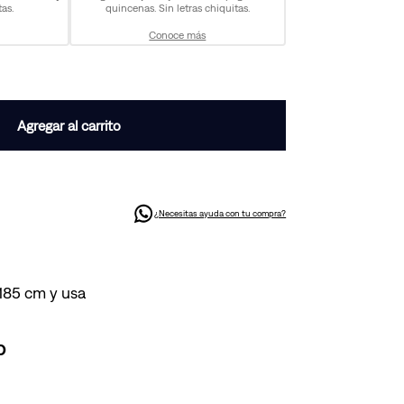
as.
quincenas. Sin letras chiquitas.
Conoce más
Agregar al carrito
¿Necesitas ayuda con tu compra?
 185 cm y usa
o