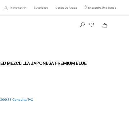
Iniciar Sesión
Suscribirse
Centro De Ayuda
Encuentra Una Tienda
Busca tu producto aquí
ED MEZCLILLA JAPONESA PREMIUM BLUE
 $999.83
Consulta TyC