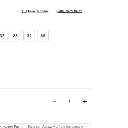
¿Cuál es mi talla?
Guía de tallas
32
33
34
36
－
＋
con
Kueski Pay
Paga con
Aplazo
y difiere tus pagos en