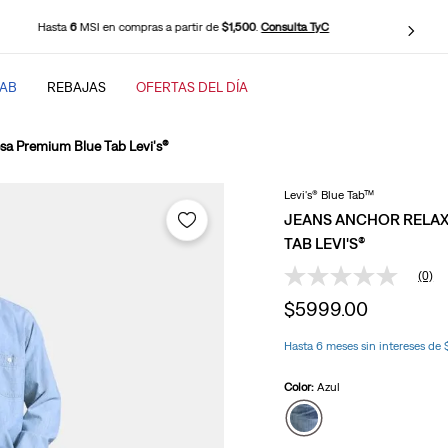
Envío Gratis en compras desde
$1,699
.
Consulta TyC
TAB
REBAJAS
OFERTAS DEL DÍA
SCADOS
sa Premium Blue Tab Levi's®
Levi's® Blue Tab™
JEANS ANCHOR RELAX
TAB LEVI'S®
(0)
Sin
baggy
puntuación
$
5999
.
00
Enlace
en
la
Hasta 6 meses sin intereses de
misma
página.
Color:
Azul