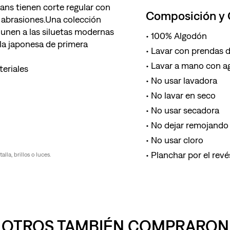
ns tienen corte regular con
Composición y
y abrasiones.Una colección
e unen a las siluetas modernas
100% Algodón
la japonesa de primera
Lavar con prendas de
Lavar a mano con ag
teriales
No usar lavadora
No lavar en seco
No usar secadora
No dejar remojando 
No usar cloro
Planchar por el revés
la, brillos o luces.
OTROS TAMBIÉN COMPRARON