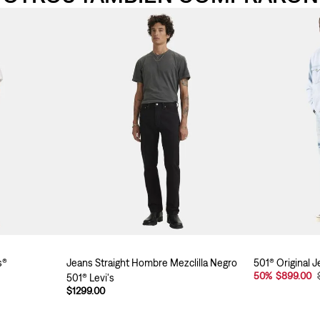
s®
Jeans Straight Hombre Mezclilla Negro
501® Original J
50
%
$899.00
501® Levi's
$1299.00