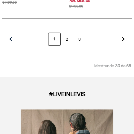
70
%
$
540
.
00
$
1499
.
00
$
1799
.
00
1
2
3
Mostrando
30 de 68
#LIVEINLEVIS