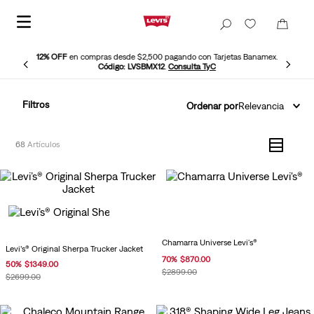
12% OFF
en compras desde $2,500 pagando con Tarjetas Banamex.
Código: LVSBMX12
.
Consulta TyC
Filtros
Ordenar por
Relevancia
68
Chamarra Universe Levi's®
Levi’s® Original Sherpa Trucker Jacket
70
%
$
870
.
00
50
%
$
1349
.
00
$
2899
.
00
$
2699
.
00