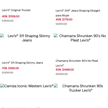
Levi's® Original Trucker
Levi’s® 314® Jeans Shaping Straight
para Mujer
40
%
$
1109
.
00
40
%
$
779
.
00
$
1849
.
00
$
1299
.
00
Chamarra Shrunken 90's No Pleat
Levi's® 311 Shaping Skinny Jeans
Levi's®
70
%
$
390
.
00
50
%
$
1499
.
00
$
1299
.
00
$
2999
.
00