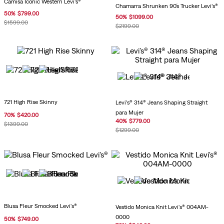
Camisa Iconic Western Levi’s®
Chamarra Shrunken 90´s Trucker Levi’s®
50
%
$
799
.
00
50
%
$
1099
.
00
$
1599
.
00
$
2199
.
00
721 High Rise Skinny
Levi’s® 314® Jeans Shaping Straight
para Mujer
70
%
$
420
.
00
40
%
$
779
.
00
$
1399
.
00
$
1299
.
00
Blusa Fleur Smocked Levi's®
Vestido Monica Knit Levi's® 004AM-
0000
50
%
$
749
.
00