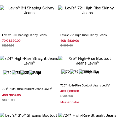
Levi's® 311 Shaping Skinny Jeans
Levi's® 721 High Rise Skinny Jeans
70
%
$
390
.
00
40
%
$
839
.
00
$
1299
.
00
$
1399
.
00
725® High-Rise Bootcut Jeans Levi's®
724® High-Rise Straight Jeans Levi's®
40
%
$
839
.
00
40
%
$
839
.
00
$
1399
.
00
$
1399
.
00
Más Vendidos