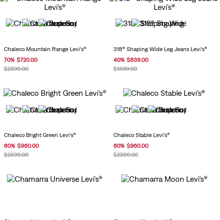
Chaleco Mountain Range Levi’s®
318® Shaping Wide Leg Jeans Levi’s®
70
%
$
720
.
00
40
%
$
839
.
00
$
2399
.
00
$
1399
.
00
Chaleco Bright Green Levi’s®
Chaleco Stable Levi’s®
60
%
$
960
.
00
60
%
$
960
.
00
$
2399
.
00
$
2399
.
00