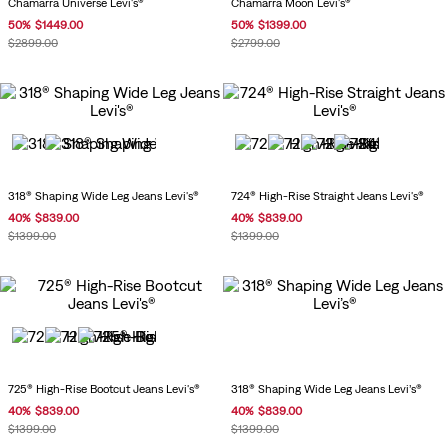
Chamarra Universe Levi's®
Chamarra Moon Levi's®
50
%
$
1449
.
00
50
%
$
1399
.
00
$
2899
.
00
$
2799
.
00
318® Shaping Wide Leg Jeans Levi's®
724® High-Rise Straight Jeans Levi's®
40
%
$
839
.
00
40
%
$
839
.
00
$
1399
.
00
$
1399
.
00
725® High-Rise Bootcut Jeans Levi's®
318® Shaping Wide Leg Jeans Levi’s®
40
%
$
839
.
00
40
%
$
839
.
00
$
1399
.
00
$
1399
.
00