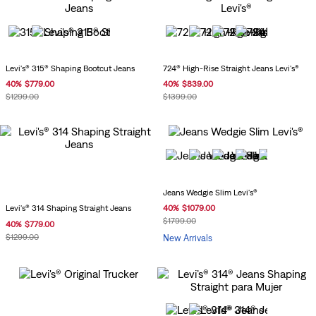
Levi's® 315® Shaping Bootcut Jeans
724® High-Rise Straight Jeans Levi's®
40
%
$
779
.
00
40
%
$
839
.
00
$
1299
.
00
$
1399
.
00
Jeans Wedgie Slim Levi's®
Levi's® 314 Shaping Straight Jeans
40
%
$
1079
.
00
$
1799
.
00
40
%
$
779
.
00
$
1299
.
00
New Arrivals