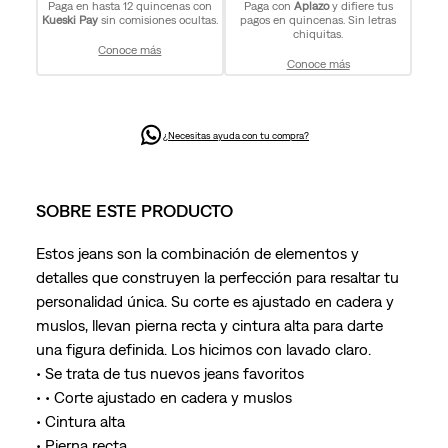
Paga en hasta 12 quincenas con
Paga con
Aplazo
y difiere tus
Kueski Pay
sin comisiones ocultas.
pagos en quincenas. Sin letras
chiquitas.
Conoce más
Conoce más
¿Necesitas ayuda con tu compra?
SOBRE ESTE PRODUCTO
Estos jeans son la combinación de elementos y
detalles que construyen la perfección para resaltar tu
personalidad única. Su corte es ajustado en cadera y
muslos, llevan pierna recta y cintura alta para darte
una figura definida. Los hicimos con lavado claro.
• Se trata de tus nuevos jeans favoritos
• • Corte ajustado en cadera y muslos
• Cintura alta
• Pierna recta