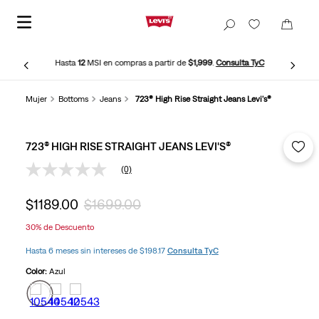
Hasta
12
MSI en compras a partir de
$1,999
.
Consulta TyC
Mujer
Bottoms
Jeans
723® High Rise Straight Jeans Levi's®
723® HIGH RISE STRAIGHT JEANS LEVI'S®
(0)
Sin
puntuación
Enlace
$
1189
.
00
$
1699
.
00
en
la
30%
de Descuento
misma
página.
Hasta 6 meses sin intereses de $198.17
Consulta TyC
Color:
Azul