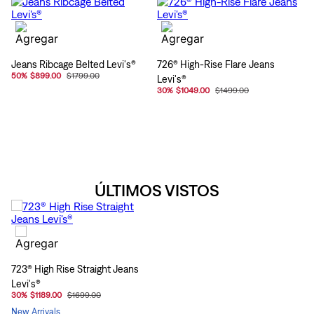
Jeans Ribcage Belted Levi's®
726® High-Rise Flare Jeans
50
%
$899.00
$1799.00
Levi's®
30
%
$1049.00
$1499.00
ÚLTIMOS VISTOS
723® High Rise Straight Jeans
Levi's®
30
%
$1189.00
$1699.00
New Arrivals