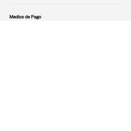
Medios de Pago
Términos y Condiciones
Términos y Condiciones Retiro en Tienda
Políticas de Privacidad
Políticas de Privacidad
© 2026 LEVI STRAUSS & CO