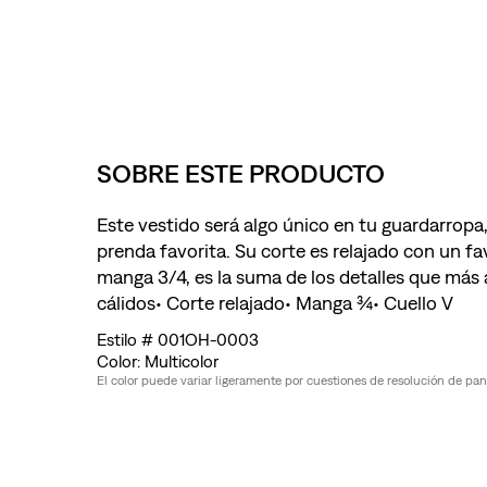
SOBRE ESTE PRODUCTO
Este vestido será algo único en tu guardarropa
prenda favorita. Su corte es relajado con un fa
manga 3/4, es la suma de los detalles que más 
cálidos• Corte relajado• Manga ¾• Cuello V
001OH-0003
Multicolor
El color puede variar ligeramente por cuestiones de resolución de pantal