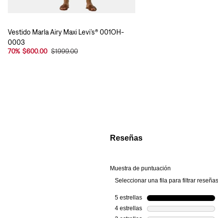
Vestido Marla Airy Maxi Levi’s® 001OH-
0003
70
%
$600.00
$1999.00