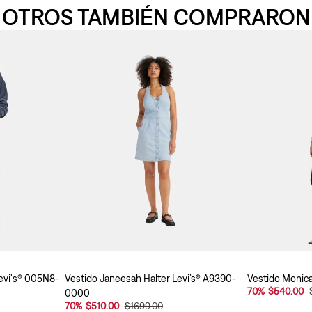
OTROS TAMBIÉN COMPRARON
evi's® 005N8-
Vestido Janeesah Halter Levi’s® A9390-
Vestido Monic
70
%
$540.00
0000
70
%
$510.00
$1699.00