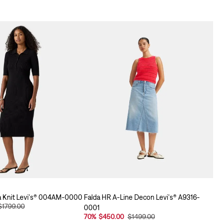
a Knit Levi's® 004AM-0000
Falda HR A-Line Decon Levi's® A9316-
$1799.00
0001
70
%
$450.00
$1499.00