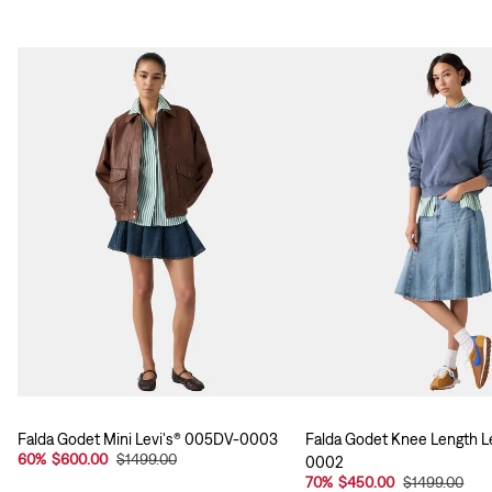
Falda Godet Mini Levi's® 005DV-0003
Falda Godet Knee Length L
60
%
$600.00
$1499.00
0002
70
%
$450.00
$1499.00