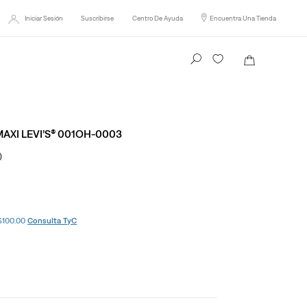
Envío Gratis en compras desde
$899
.
Consulta TyC
Iniciar Sesión
Suscribirse
Centro De Ayuda
Encuentra Una Tienda
Busca tu producto aquí
AXI LEVI’S® 001OH-0003
)
 $100.00
Consulta TyC