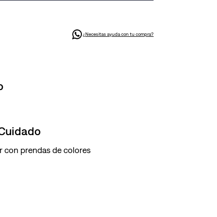
¿Necesitas ayuda con tu compra?
o
 Cuidado
r con prendas de colores