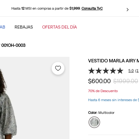
Hasta
12
MSI en compras a partir de
$1,999
.
Consulta TyC
TAB
REBAJAS
OFERTAS DEL DÍA
SCADOS
’s® 001OH-0003
VESTIDO MARLA AIRY M
5.0
(1
5.0
de
$
600
.
00
$
1999
.
00
5
estrellas,
70%
de Descuento
valor
medio
baggy
Hasta 6 meses sin intereses de
de
valoración.
Read
Color:
Multicolor
a
Review.
Enlace
en
la