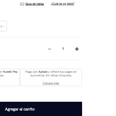
¿Cuál es mi talla?
Guía de tallas
L
－
＋
con
Kueski Pay
Paga con
Aplazo
y difiere tus pagos en
as.
quincenas. Sin letras chiquitas.
Conoce más
Agregar al carrito