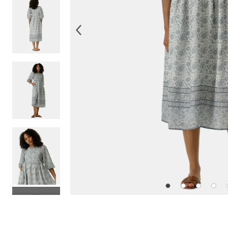
10
.
514