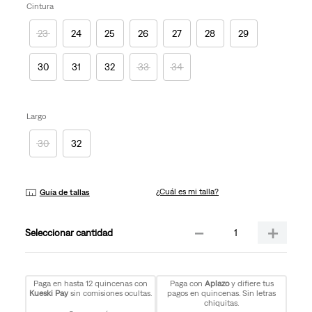
la
Cintura
misma
página.
23
24
25
26
27
28
29
30
31
32
33
34
Largo
30
32
¿Cuál es mi talla?
Guía de tallas
－
＋
cantidad
Paga en hasta 12 quincenas con
Paga con
Aplazo
y difiere tus
Kueski Pay
sin comisiones ocultas.
pagos en quincenas. Sin letras
chiquitas.