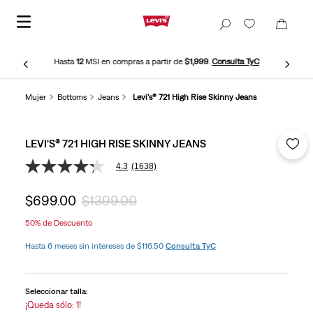
Hasta
12
MSI en compras a partir de
$1,999
.
Consulta TyC
Mujer
Bottoms
Jeans
Levi's® 721 High Rise Skinny Jeans
LEVI'S® 721 HIGH RISE SKINNY JEANS
4.3
(1638)
4.3
de
5
$
699
.
00
$
1399
.
00
estrellas,
valor
50%
de Descuento
medio
de
Hasta 6 meses sin intereses de $116.50
Consulta TyC
valoración.
Read
1638
Reviews.
Seleccionar talla:
Enlace
en
¡Queda sólo: 1!