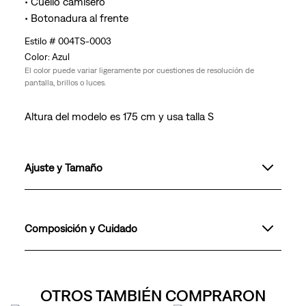
• Cuello camisero
• Botonadura al frente
004TS-0003
Azul
El color puede variar ligeramente por cuestiones de resolución de
pantalla, brillos o luces.
Altura del modelo es 175 cm y usa talla S
Ajuste y Tamaño
Composición y Cuidado
OTROS TAMBIÉN COMPRARON