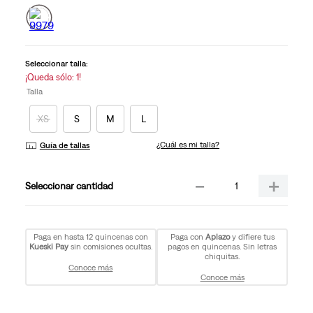
Seleccionar talla:
¡Queda sólo: 1!
Talla
XS
S
M
L
¿Cuál es mi talla?
Guía de tallas
－
＋
cantidad
Paga en hasta 12 quincenas con
Paga con
Aplazo
y difiere tus
Kueski Pay
sin comisiones ocultas.
pagos en quincenas. Sin letras
chiquitas.
Conoce más
Conoce más