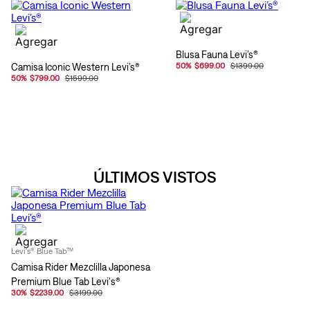
Blusa Fauna Levi’s®
Camisa Iconic Western Levi’s®
50
%
$699.00
$1399.00
50
%
$799.00
$1599.00
ÚLTIMOS VISTOS
Levi's® Blue Tab™
Camisa Rider Mezclilla Japonesa
Premium Blue Tab Levi's®
30
%
$2239.00
$3199.00