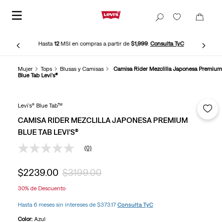
Hasta
12
MSI en compras a partir de
$1,999
.
Consulta TyC
Mujer
Tops
Blusas y Camisas
Camisa Rider Mezclilla Japonesa Premium
Blue Tab Levi's®
Levi's® Blue Tab™
CAMISA RIDER MEZCLILLA JAPONESA PREMIUM
BLUE TAB LEVI'S®
(0)
Sin
puntuación
Enlace
$
2239
.
00
$
3199
.
00
en
la
30%
de Descuento
misma
página.
Hasta 6 meses sin intereses de $373.17
Consulta TyC
Color:
Azul