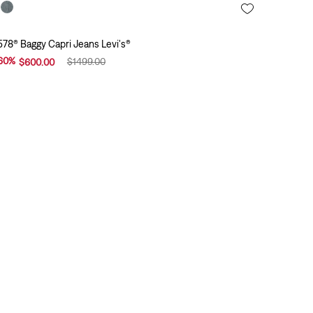
578® Baggy Capri Jeans Levi's®
60
%
$
1499
.
00
$
600
.
00