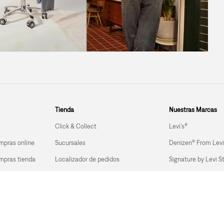
Tienda
Nuestras Marcas
Click & Collect
Levi’s®
mpras online
Sucursales
Denizen® From Levi
mpras tienda 
Localizador de pedidos
Signature by Levi S
Tailor Shop
Descuento de Estudiantes