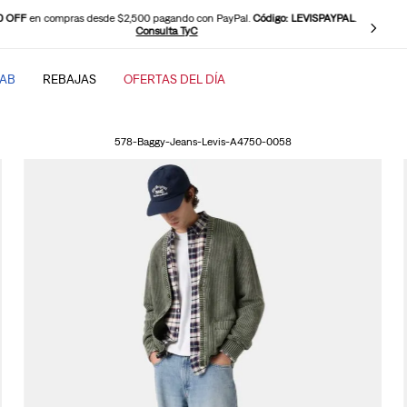
0 OFF
en compras desde $2,500 pagando con PayPal.
Código: LEVISPAYPAL
.
Consulta TyC
TAB
REBAJAS
OFERTAS DEL DÍA
SCADOS
578-Baggy-Jeans-Levis-A4750-0058
baggy