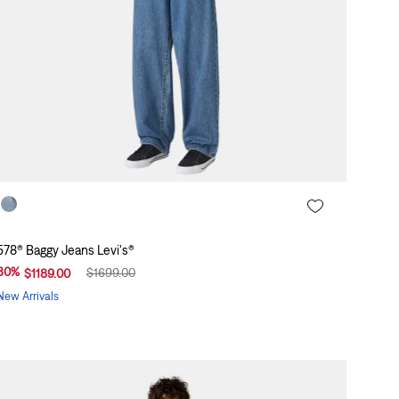
578® Baggy Jeans Levi's®
30
%
$
1699
.
00
$
1189
.
00
New Arrivals