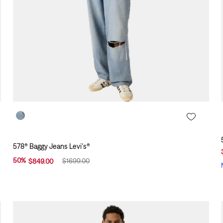
578® Baggy Jeans Levi's®
50
%
$
1699
.
00
$
849
.
00