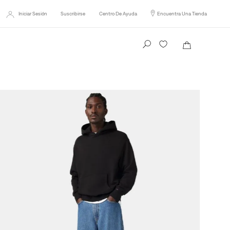
Iniciar Sesión
Suscribirse
Centro De Ayuda
Encuentra Una Tienda
Busca tu producto aquí