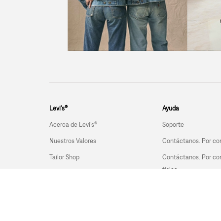
Levi’s®
Ayuda
Acerca de Levi’s®
Soporte
Nuestros Valores
Contáctanos. Por co
Tailor Shop
Contáctanos. Por co
física
Guía de Jeans
Devoluciones
Trabaja con nosotros
Guía de tallas
Términos y Condiciones
Políticas de envío