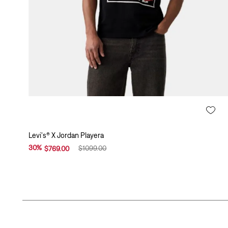
n
y
r
e
c
i
c
l
a
j
e
,
Levi's® X Jordan Playera
W
a
30
%
$
1099
.
00
$
769
.
00
t
e
r
l
e
s
s