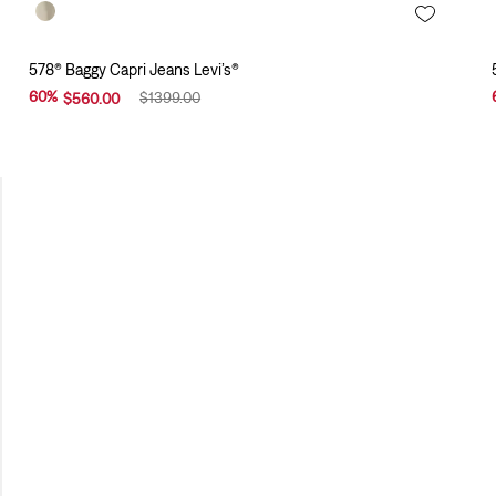
578® Baggy Capri Jeans Levi’s®
60
%
$
1399
.
00
$
560
.
00