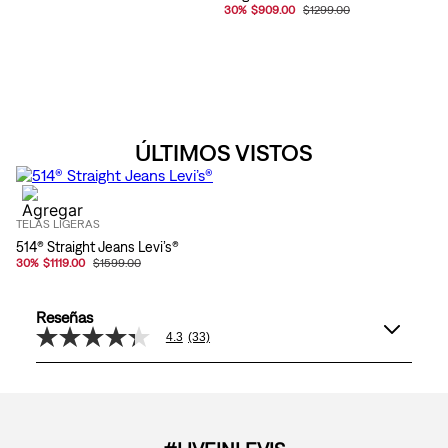
30
%
$909.00
$1299.00
ÚLTIMOS VISTOS
TELAS LIGERAS
514® Straight Jeans Levi’s®
30
%
$1119.00
$1599.00
Reseñas
4.3
(33)
4.3
de
5
estrellas,
valor
medio
de