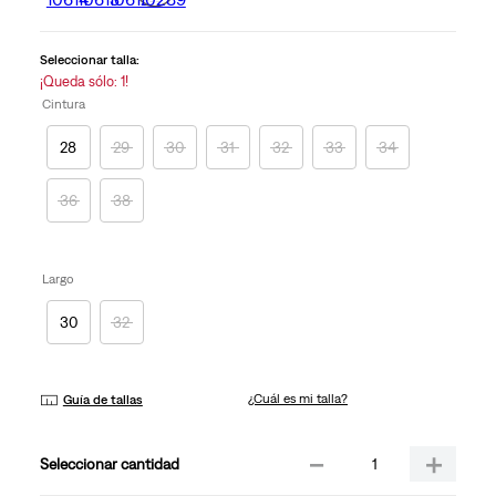
en
la
misma
Seleccionar talla:
página.
¡Queda sólo: 1!
Cintura
28
29
30
31
32
33
34
36
38
Largo
30
32
¿Cuál es mi talla?
Guía de tallas
－
＋
cantidad