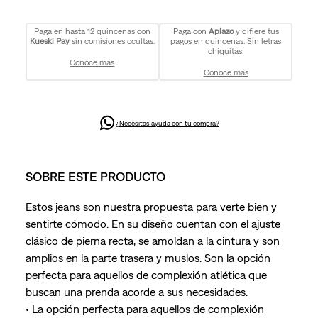
Paga en hasta 12 quincenas con
Paga con
Aplazo
y difiere tus
Kueski Pay
sin comisiones ocultas.
pagos en quincenas. Sin letras
chiquitas.
Conoce más
Conoce más
¿Necesitas ayuda con tu compra?
SOBRE ESTE PRODUCTO
Estos jeans son nuestra propuesta para verte bien y
sentirte cómodo. En su diseño cuentan con el ajuste
clásico de pierna recta, se amoldan a la cintura y son
amplios en la parte trasera y muslos. Son la opción
perfecta para aquellos de complexión atlética que
buscan una prenda acorde a sus necesidades.
• La opción perfecta para aquellos de complexión