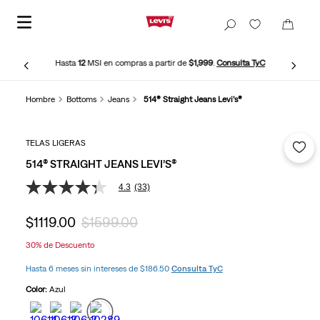
Hasta
12
MSI en compras a partir de
$1,999
.
Consulta TyC
Hombre
Bottoms
Jeans
514® Straight Jeans Levi’s®
TELAS LIGERAS
514® STRAIGHT JEANS LEVI’S®
4.3
(33)
4.3
de
5
$
1119
.
00
$
1599
.
00
estrellas,
valor
30%
de Descuento
medio
de
Hasta 6 meses sin intereses de $186.50
Consulta TyC
valoración.
Read
Color:
Azul
33
Reviews.
Enlace