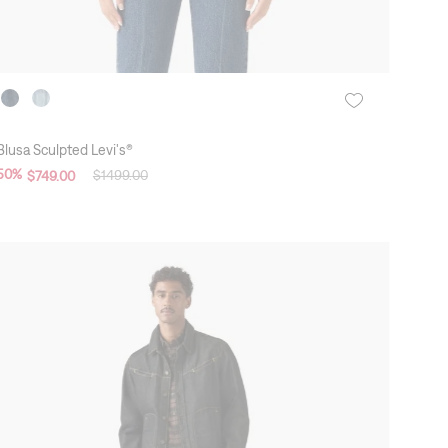
Blusa Sculpted Levi's®
50
%
$
1499
.
00
$
749
.
00