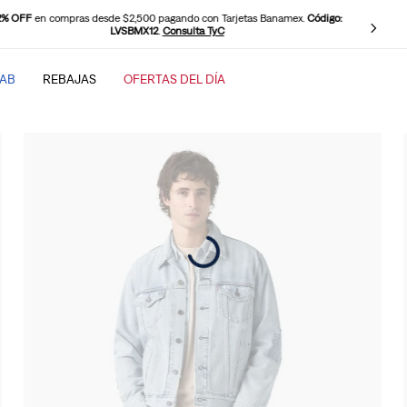
2% OFF
en compras desde $2,500 pagando con Tarjetas Banamex.
Código:
LVSBMX12
.
Consulta TyC
TAB
REBAJAS
OFERTAS DEL DÍA
SCADOS
baggy