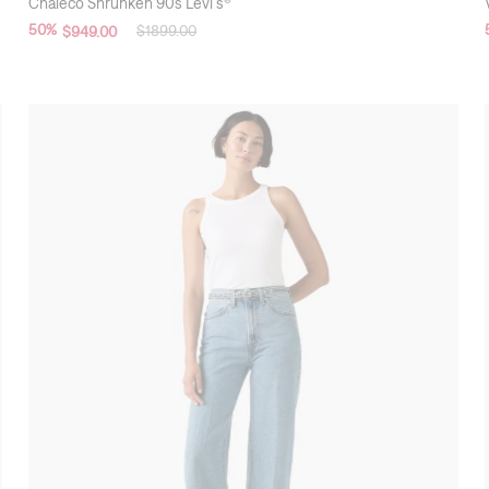
Chaleco Shrunken 90´s Levi's®
50
%
$
1899
.
00
$
949
.
00