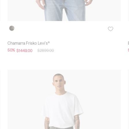
Chamarra Frisko Levi's®
50
%
$
2899
.
00
$
1449
.
00