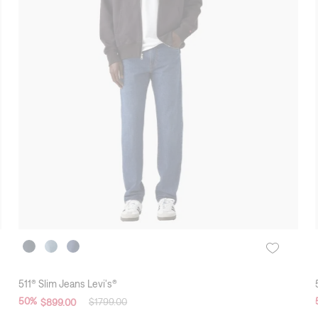
511® Slim Jeans Levi's®
50
%
$
1799
.
00
$
899
.
00