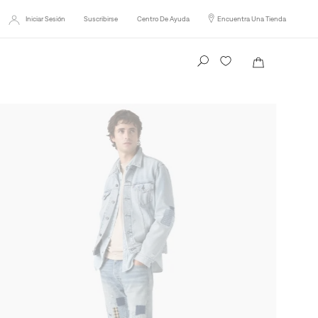
Iniciar Sesión
Suscribirse
Centro De Ayuda
Encuentra Una Tienda
Busca tu producto aquí