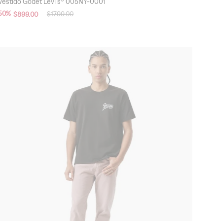
Vestido Godet Levi's® 005NY-0001
50
%
$
1799
.
00
$
899
.
00