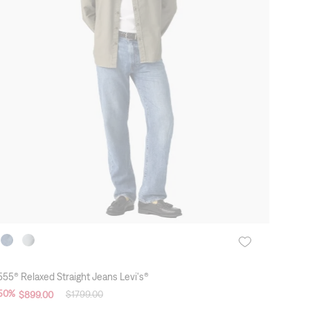
TELAS LIGERAS - LINO + MEZCLILLA
555® Relaxed Straight Jeans Levi's®
50
%
$
1799
.
00
$
899
.
00