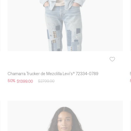
Chamarra Trucker de Mezclilla Levi's® 72334-0789
50
%
$
2799
.
00
$
1399
.
00