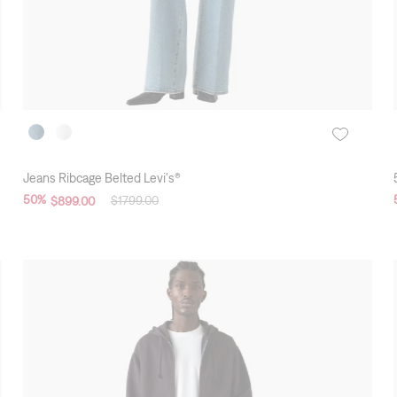
Jeans Ribcage Belted Levi's®
50
%
$
1799
.
00
$
899
.
00