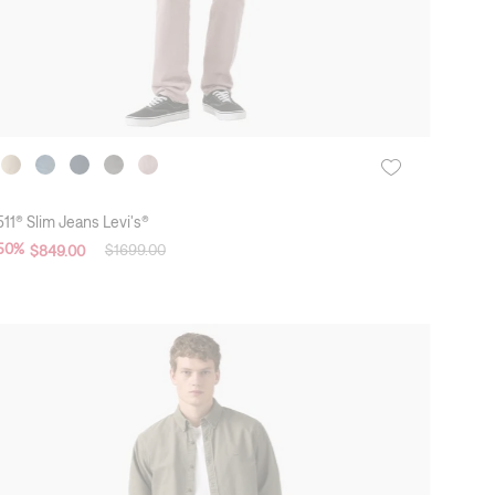
511® Slim Jeans Levi's®
50
%
$
1699
.
00
$
849
.
00