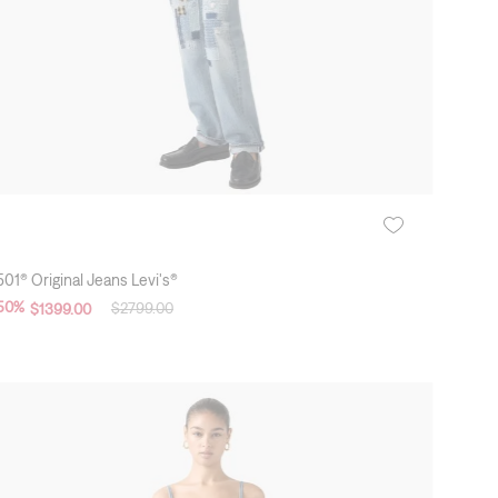
501® Original Jeans Levi's®
50
%
$
2799
.
00
$
1399
.
00