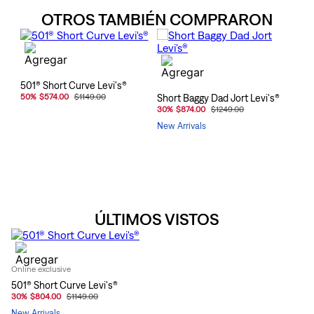
OTROS TAMBIÉN COMPRARON
501® Short Curve Levi's®
50
%
$574.00
$1149.00
Short Baggy Dad Jort Levi's®
30
%
$874.00
$1249.00
New Arrivals
ÚLTIMOS VISTOS
Online exclusive
501® Short Curve Levi's®
30
%
$804.00
$1149.00
New Arrivals