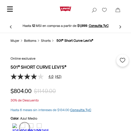
Hasta
12
MSI en compras a partir de
$1,999
.
Consulta TyC
Mujer
Bottoms
Shorts
501® Short Curve Levi's®
Online exclusive
501® SHORT CURVE LEVI'S®
4.0
(42)
4.0
de
5
$
804
.
00
$
1149
.
00
estrellas,
valor
30%
de Descuento
medio
de
Hasta 6 meses sin intereses de $134.00
Consulta TyC
valoración.
Read
Color:
Azul Medio
42
Reviews.
Enlace