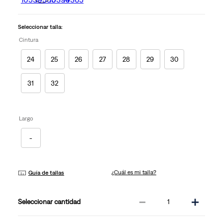
en
la
misma
Seleccionar talla:
página.
Cintura
24
25
26
27
28
29
30
31
32
Largo
-
¿Cuál es mi talla?
Guía de tallas
－
＋
cantidad