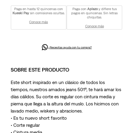
Paga en hasta 12 quincenas con
Paga con
Aplazo
y difiere tus
Kueski Pay
sin comisiones ocultas.
pagos en quincenas. Sin letras
chiquitas.
Conoce más
Conoce más
¿Necesitas ayuda con tu compra?
SOBRE ESTE PRODUCTO
Este short inspirado en un clásico de todos los
tiempos, nuestros amados jeans 501®, te hará amar los
días cálidos. Su corte es regular con cintura media y
pierna que llega a la altura del muslo. Los hicimos con
lavado medio, wiskers y abraciones.
• Es tu nuevo short favorito
• Corte regular
• Cintura media