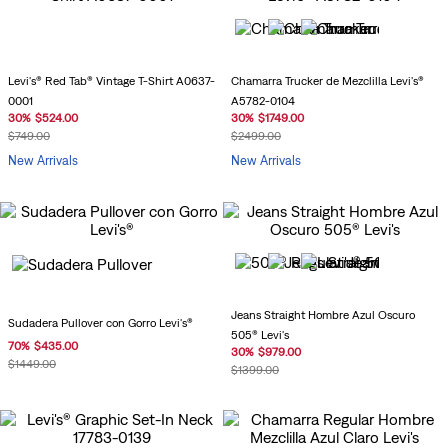
Levi's® Red Tab® Vintage T-Shirt A0637-
Chamarra Trucker de Mezclilla Levi's®
0001
A5782-0104
30
%
$
524
.
00
30
%
$
1749
.
00
$
749
.
00
$
2499
.
00
New Arrivals
New Arrivals
Jeans Straight Hombre Azul Oscuro
Sudadera Pullover con Gorro Levi's®
505® Levi's
70
%
$
435
.
00
30
%
$
979
.
00
$
1449
.
00
$
1399
.
00