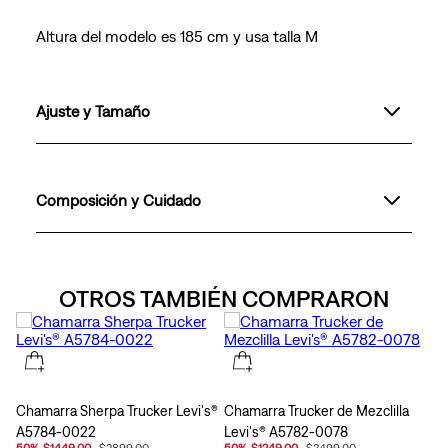
Altura del modelo es 185 cm y usa talla M
Ajuste y Tamaño
Composición y Cuidado
OTROS TAMBIÉN COMPRARON
Chamarra Sherpa Trucker Levi's®
Chamarra Trucker de Mezclilla
A5784-0022
Levi's® A5782-0078
50
%
$1449.00
$2899.00
50
%
$1249.00
$2499.00