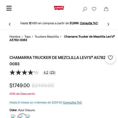
Hasta
12
MSI en compras a partir de
$1,999
.
Consulta TyC
Hombre
Tops
Truckers Mezclilla
Chamarra Trucker de Mezclilla Levi's®
A5782-0083
CHAMARRA TRUCKER DE MEZCLILLA LEVI'S® A5782-
0083
4.2
(25)
4.2
de
5
$
1749
.
00
$
2499
.
00
estrellas,
valor
30%
de Descuento
medio
de
Hasta 6 meses sin intereses de $291.50
Consulta TyC
valoración.
Read
Color:
Azul Oscuro
25
Reviews.