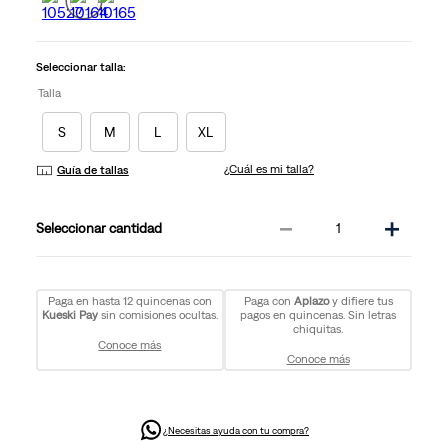
Enlace
en
la
misma
Seleccionar talla:
página.
Talla
S
M
L
XL
¿Cuál es mi talla?
Guía de tallas
－
＋
cantidad
Paga en hasta 12 quincenas con
Paga con
Aplazo
y difiere tus
Kueski Pay
sin comisiones ocultas.
pagos en quincenas. Sin letras
chiquitas.
Conoce más
Conoce más
¿Necesitas ayuda con tu compra?