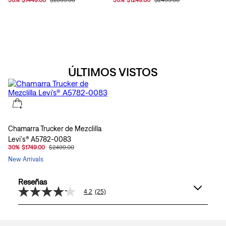
ÚLTIMOS VISTOS
Chamarra Trucker de Mezclilla
Levi's® A5782-0083
30
%
$1749.00
$2499.00
New Arrivals
Reseñas
4.2
(25)
4.2
de
5
estrellas,