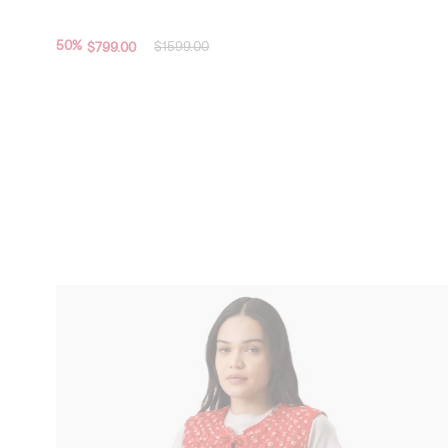
Chaleco Helen Boucle Levi's®
50
%
$
1599
.
00
$
799
.
00