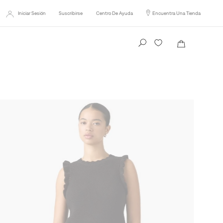
Iniciar Sesión
Suscribirse
Centro De Ayuda
Encuentra Una Tienda
Busca tu producto aquí