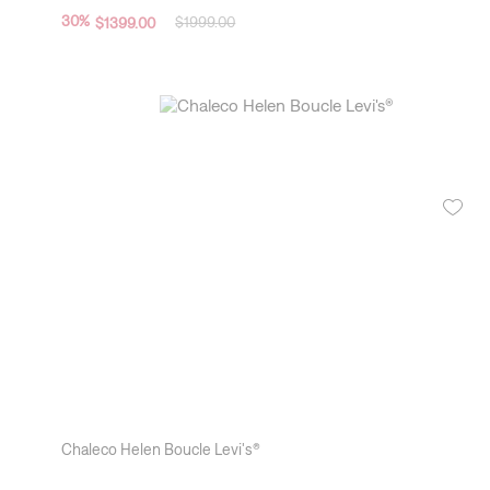
Chamarra Mountain Levi's®
30
%
$
1999
.
00
$
1399
.
00
New Arrivals