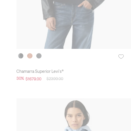
f
é
A
z
u
l
c
l
a
r
o
Ver
más
Chamarra Superior Levi's®
3
30
%
$
2399
.
00
$
1679
.
00
New Arrivals