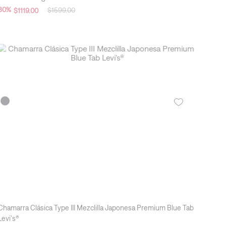
Chaleco Vintage Levi's®
30
%
$
1599
.
00
$
1119
.
00
New Arrivals