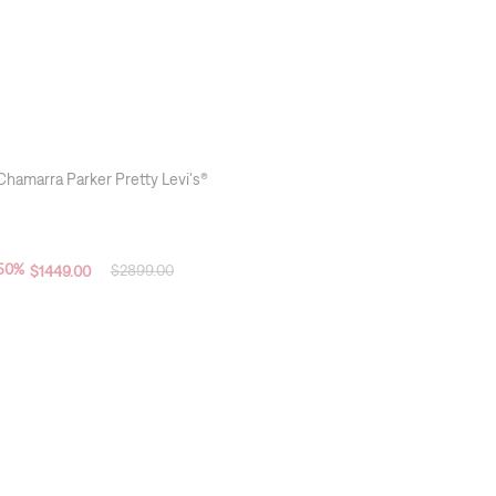
TELAS LIGERAS
Chamarra Parker Pretty Levi's®
50
%
$
2899
.
00
$
1449
.
00