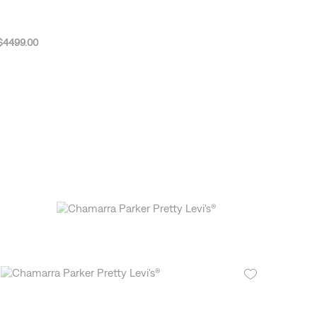
Levi's® Blue Tab™
Chamarra Clásica Type III Mezclilla Japonesa Premium Blue Tab
Levi's®
$
4499
.
00