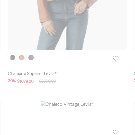
Chamarra Superior Levi's®
30
%
$
2399
.
00
$
1679
.
00
New Arrivals