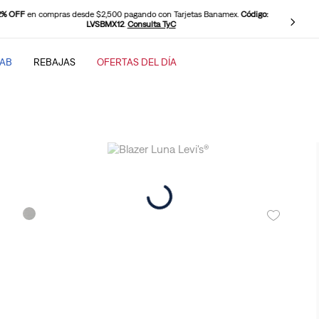
2% OFF
en compras desde $2,500 pagando con Tarjetas Banamex.
Código:
LVSBMX12
.
Consulta TyC
TAB
REBAJAS
OFERTAS DEL DÍA