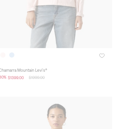
Chamarra Mountain Levi's®
30
%
$
1999
.
00
$
1399
.
00
New Arrivals