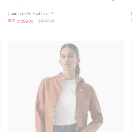
Chamarra Perfect Levi's®
30
%
$
1999
.
00
$
1399
.
00
New Arrivals