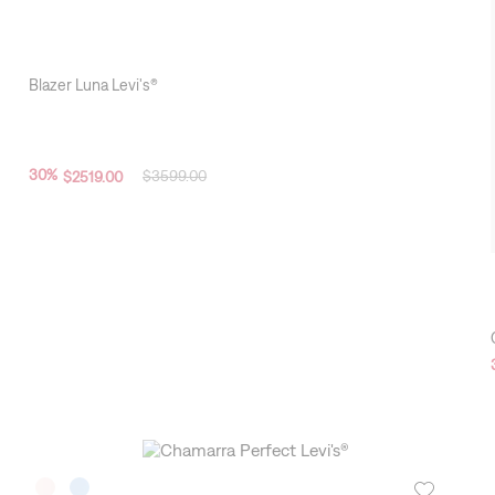
Blazer Luna Levi's®
30
%
$
3599
.
00
$
2519
.
00
New Arrivals