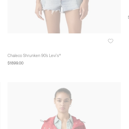
Chaleco Shrunken 90´s Levi's®
$
1899
.
00