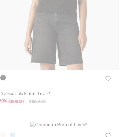
Online exclusive
Chaleco Lulu Flutter Levi's®
30
%
$
1299
.
00
$
909
.
00
New Arrivals