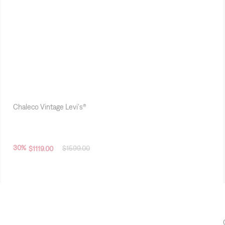
Chaleco Vintage Levi's®
30
%
$
1599
.
00
$
1119
.
00