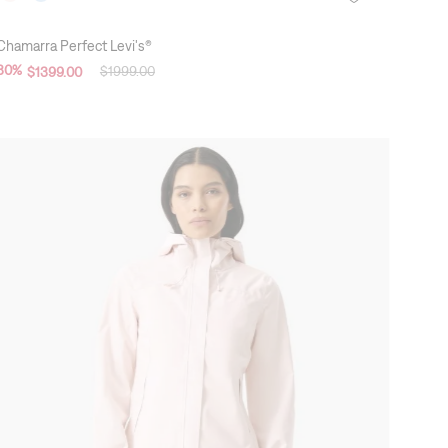
Chamarra Perfect Levi's®
30
%
$
1999
.
00
$
1399
.
00
New Arrivals