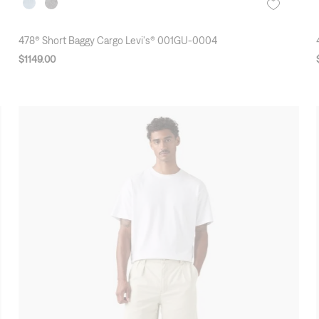
Online exclusive
478® Short Baggy Cargo Levi's® 001GU-0004
$
1149
.
00
New Arrivals
3X2