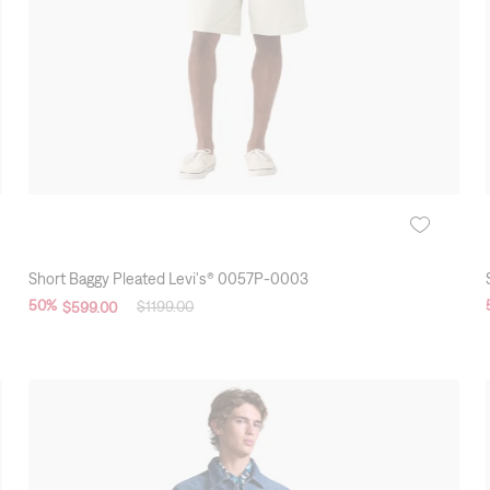
Short Baggy Pleated Levi's® 0057P-0003
50
%
$
1199
.
00
$
599
.
00