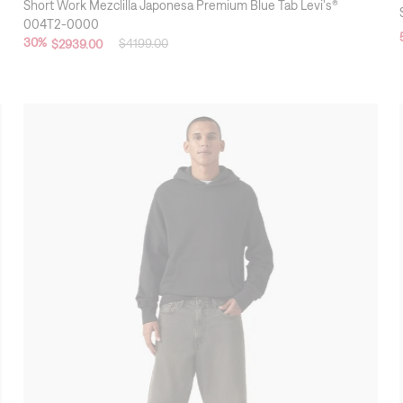
Levi's® Blue Tab™
Short Work Mezclilla Japonesa Premium Blue Tab Levi's®
004T2-0000
30
%
$
4199
.
00
$
2939
.
00