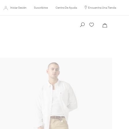
Iniciar Sesión
Suscribirse
Centro De Ayuda
Encuentra Una Tienda
Busca tu producto aquí