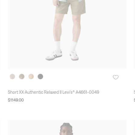
Short XX Authentic Relaxed II Levi’s® A4661-0049
$
1149
.
00
2X1