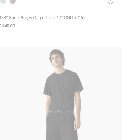
478® Short Baggy Cargo Levi's® 001GU-0016
$
1149
.
00
New Arrivals
3X2