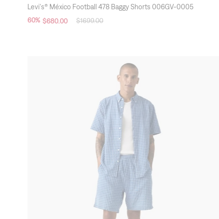
Levi's x Selección Mexicana
Levi's® México Football 478 Baggy Shorts 006GV-0005
60
%
$
1699
.
00
$
680
.
00