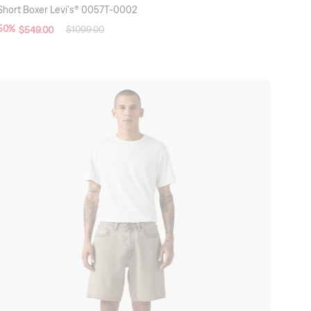
Short Boxer Levi's® 0057T-0002
50
%
$
1099
.
00
$
549
.
00