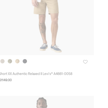
Short XX Authentic Relaxed II Levi's® A4661-0058
$
1149
.
00
New Arrivals
2X1