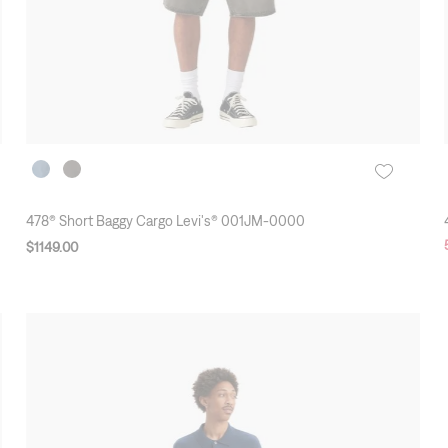
478® Short Baggy Cargo Levi's® 001JM-0000
$
1149
.
00
New Arrivals