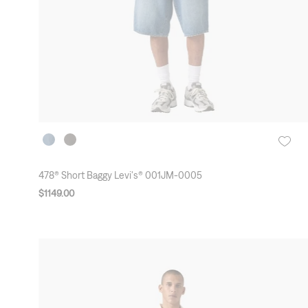
478® Short Baggy Levi's® 001JM-0005
$
1149
.
00
New Arrivals
3X2