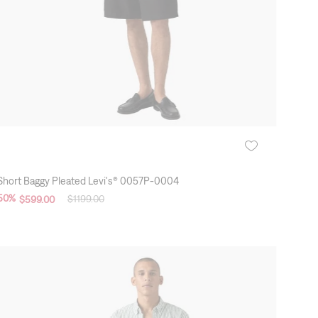
Short Baggy Pleated Levi's® 0057P-0004
50
%
$
1199
.
00
$
599
.
00