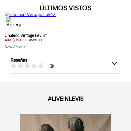
ÚLTIMOS VISTOS
Chaleco Vintage Levi's®
40
%
$959.00
$1599.00
New Arrivals
Reseñas
(0)
Sin
puntuación
Enlace
en
la
misma
página.
#LIVEINLEVIS