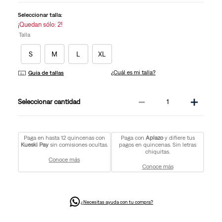
Seleccionar talla:
¡Quedan sólo: 2!
Talla
S
M
L
XL
¿Cuál es mi talla?
Guía de tallas
－
＋
cantidad
Paga en hasta 12 quincenas con
Paga con
Aplazo
y difiere tus
Kueski Pay
sin comisiones ocultas.
pagos en quincenas. Sin letras
chiquitas.
Conoce más
Conoce más
¿Necesitas ayuda con tu compra?