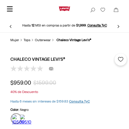
Hasta
12
MSI en compras a partir de
$1,999
.
Consulta TyC
Mujer
Tops
Outerwear
Chaleco Vintage Levi's®
CHALECO VINTAGE LEVI'S®
(0)
Sin
puntuación
Enlace
$
959
.
00
$
1599
.
00
en
la
40%
de Descuento
misma
página.
Hasta 6 meses sin intereses de $159.83
Consulta TyC
Color:
Negro