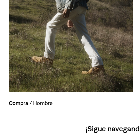
10
.
514
Compra
/ Hombre
¡Sigue navegand