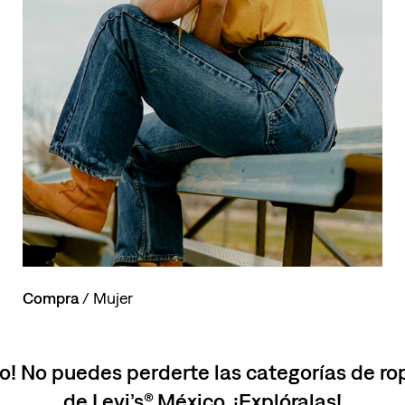
Compra
/ Mujer
o! No puedes perderte las categorías de r
de Levi’s® México. ¡Explóralas!