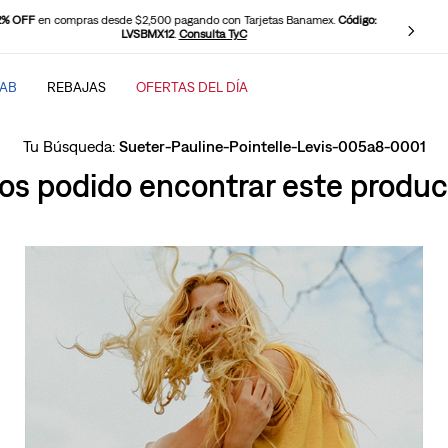
2% OFF
en compras desde $2,500 pagando con Tarjetas Banamex.
Código:
LVSBMX12
.
Consulta TyC
TAB
REBAJAS
OFERTAS DEL DÍA
SCADOS
Sueter-Pauline-Pointelle-Levis-005a8-0001
s podido encontrar este product
baggy