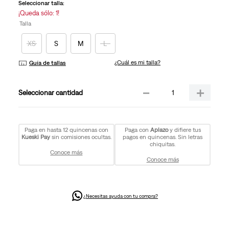
la
Seleccionar talla:
misma
¡Queda sólo: 1!
página.
Talla
XS
S
M
L
¿Cuál es mi talla?
Guía de tallas
－
＋
cantidad
Paga en hasta 12 quincenas con
Paga con
Aplazo
y difiere tus
Kueski Pay
sin comisiones ocultas.
pagos en quincenas. Sin letras
chiquitas.
Conoce más
Conoce más
¿Necesitas ayuda con tu compra?