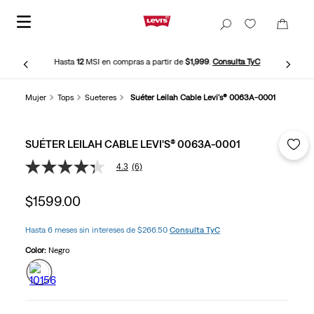
Hasta
12
MSI en compras a partir de
$1,999
.
Consulta TyC
Mujer
Tops
Sueteres
Suéter Leilah Cable Levi's® 0063A-0001
SUÉTER LEILAH CABLE LEVI'S® 0063A-0001
4.3
(6)
4.3
de
5
$
1599
.
00
estrellas,
valor
medio
Hasta 6 meses sin intereses de $266.50
Consulta TyC
de
valoración.
Color:
Negro
Read
6
Reviews.
Enlace
en