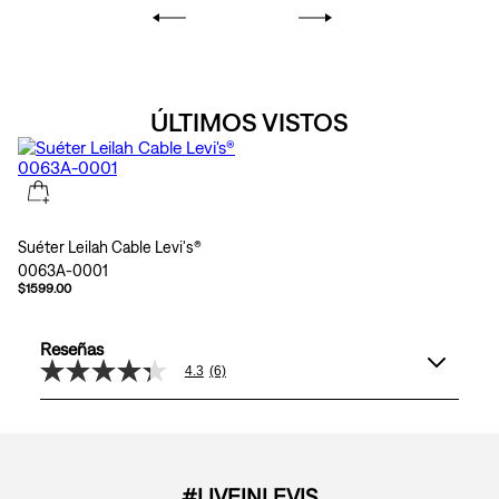
ÚLTIMOS VISTOS
Suéter Leilah Cable Levi's®
0063A-0001
$1599.00
Reseñas
4.3
(6)
4.3
de
5
estrellas,
valor
medio
de
#LIVEINLEVIS