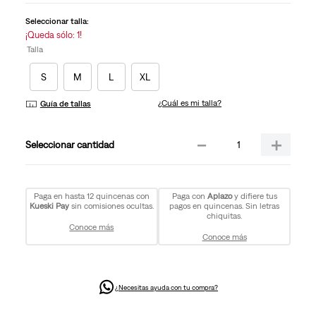
la
misma
Seleccionar talla:
página.
¡Queda sólo: 1!
Talla
S
M
L
XL
¿Cuál es mi talla?
Guía de tallas
－
＋
cantidad
Paga en hasta 12 quincenas con
Paga con
Aplazo
y difiere tus
Kueski Pay
sin comisiones ocultas.
pagos en quincenas. Sin letras
chiquitas.
Conoce más
Conoce más
¿Necesitas ayuda con tu compra?