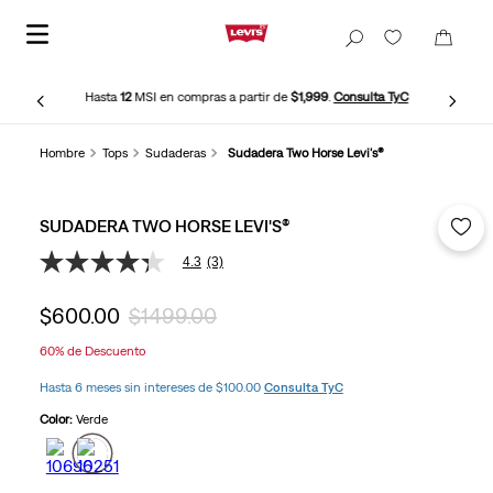
Hasta
12
MSI en compras a partir de
$1,999
.
Consulta TyC
Hombre
Tops
Sudaderas
Sudadera Two Horse Levi's®
SUDADERA TWO HORSE LEVI'S®
4.3
(3)
4.3
de
5
$
600
.
00
$
1499
.
00
estrellas,
valor
60%
de Descuento
medio
de
Hasta 6 meses sin intereses de $100.00
Consulta TyC
valoración.
Read
Color:
Verde
3
Reviews.
Enlace
en