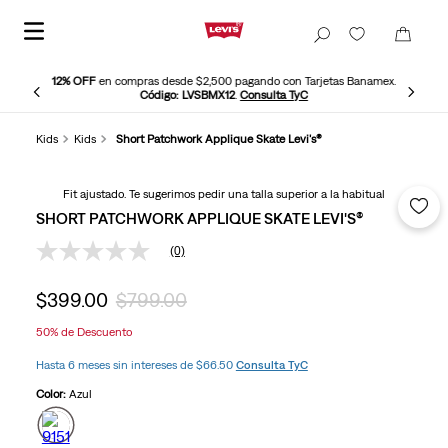
12% OFF
en compras desde $2,500 pagando con Tarjetas Banamex.
Código: LVSBMX12
.
Consulta TyC
Kids
Kids
Short Patchwork Applique Skate Levi's®
Fit ajustado. Te sugerimos pedir una talla superior a la habitual
SHORT PATCHWORK APPLIQUE SKATE LEVI'S®
(0)
Sin
puntuación
Enlace
$
399
.
00
$
799
.
00
en
la
50%
de Descuento
misma
página.
Hasta 6 meses sin intereses de $66.50
Consulta TyC
Color:
Azul