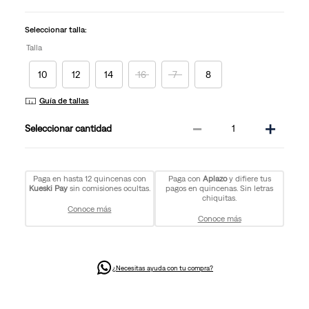
Seleccionar talla:
Talla
10
12
14
16
7
8
Guía de tallas
－
＋
cantidad
Paga en hasta 12 quincenas con
Paga con
Aplazo
y difiere tus
Kueski Pay
sin comisiones ocultas.
pagos en quincenas. Sin letras
chiquitas.
Conoce más
Conoce más
¿Necesitas ayuda con tu compra?