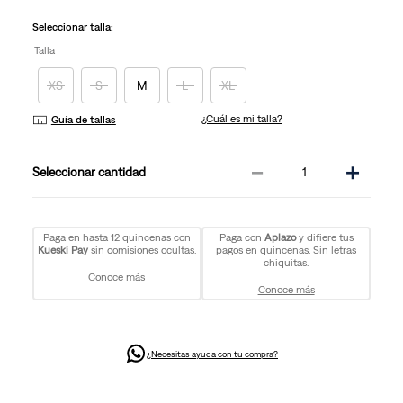
la
misma
Seleccionar talla:
página.
Talla
XS
S
M
L
XL
¿Cuál es mi talla?
Guía de tallas
－
＋
cantidad
Paga en hasta 12 quincenas con
Paga con
Aplazo
y difiere tus
Kueski Pay
sin comisiones ocultas.
pagos en quincenas. Sin letras
chiquitas.
Conoce más
Conoce más
¿Necesitas ayuda con tu compra?