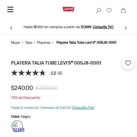
Hasta
12
MSI en compras a partir de
$1,999
.
Consulta TyC
Mujer
Tops
Playeras
Playera Talia Tube Levi's® 005J8-0001
PLAYERA TALIA TUBE LEVI'S® 005J8-0001
4.8
(4)
4.8
de
5
$
240
.
00
$
799
.
00
estrellas,
valor
70%
de Descuento
medio
de
Hasta 6 meses sin intereses de $40.00
Consulta TyC
valoración.
Read
Color:
Negro
4
Reviews.
Enlace
en