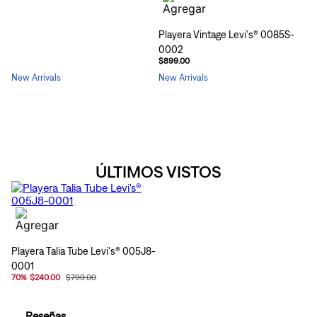
Playera Vintage Levi's® 0085S-
0002
$899.00
New Arrivals
New Arrivals
ÚLTIMOS VISTOS
Playera Talia Tube Levi's® 005J8-
0001
70
%
$240.00
$799.00
Reseñas