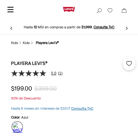
Hasta
12
MSI en compras a partir de
$1,999
.
Consulta TyC
Kids
Kids
Playera Levi's®
PLAYERA LEVI'S®
5.0
(1)
5.0
de
5
$
199
.
00
$
399
.
00
estrellas,
valor
50%
de Descuento
medio
de
Hasta 6 meses sin intereses de $33.17
Consulta TyC
valoración.
Read
Color:
Azul
a
Review.
Enlace
en