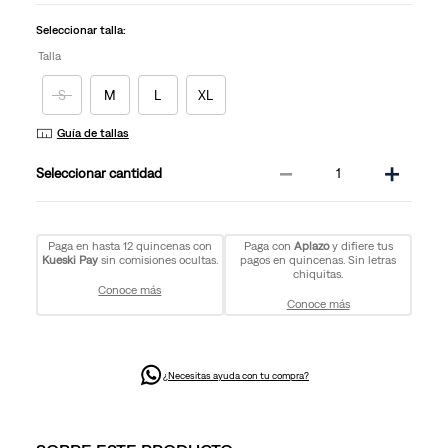
la
misma
Seleccionar talla:
página.
Talla
S
M
L
XL
Guía de tallas
－
＋
cantidad
Paga en hasta 12 quincenas con
Paga con
Aplazo
y difiere tus
Kueski Pay
sin comisiones ocultas.
pagos en quincenas. Sin letras
chiquitas.
Conoce más
Conoce más
¿Necesitas ayuda con tu compra?