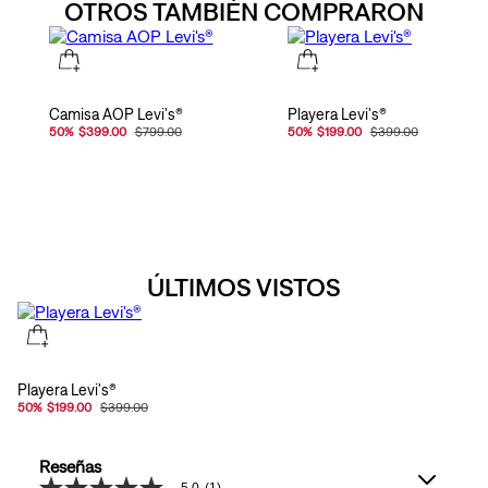
OTROS TAMBIÉN COMPRARON
Camisa AOP Levi's®
Playera Levi's®
50
%
$399.00
$799.00
50
%
$199.00
$399.00
ÚLTIMOS VISTOS
Playera Levi's®
50
%
$199.00
$399.00
Reseñas
5.0
(1)