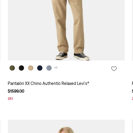
+1
Pantalón XX Chino Authentic Relaxed Levi's®
$
1599
.
00
2X1