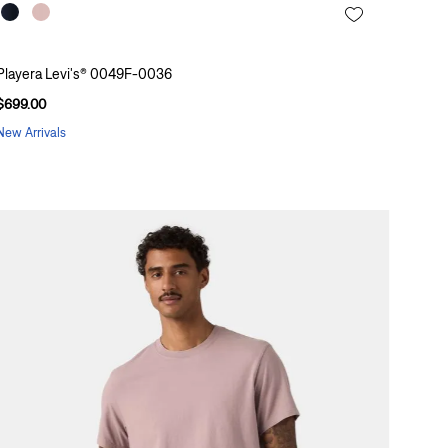
Playera Levi's® 0049F-0036
$
699
.
00
New Arrivals