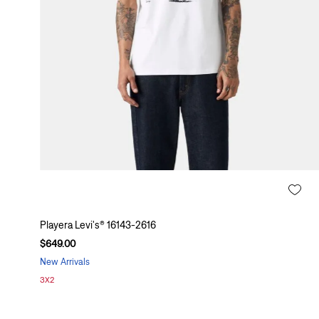
s
(
B
e
i
g
e
(
R
o
j
o
Playera Levi's® 16143-2616
(
$
649
.
00
New Arrivals
A
m
3X2
a
r