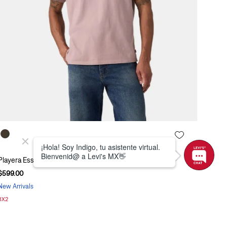
Playera Essential Levi's® 005GZ-0025
$
599
.
00
New Arrivals
3X2