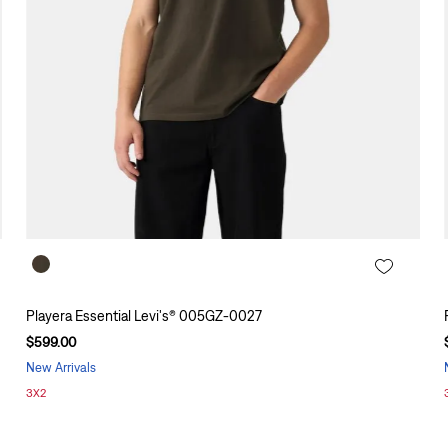
Playera Essential Levi's® 005GZ-0027
$
599
.
00
New Arrivals
3X2