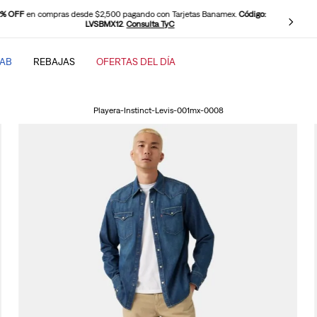
2% OFF
en compras desde $2,500 pagando con Tarjetas Banamex.
Código:
LVSBMX12
.
Consulta TyC
TAB
REBAJAS
OFERTAS DEL DÍA
SCADOS
Playera-Instinct-Levis-001mx-0008
baggy