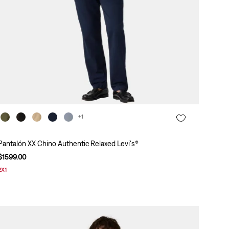
+1
Pantalón XX Chino Authentic Relaxed Levi's®
$
1599
.
00
2X1