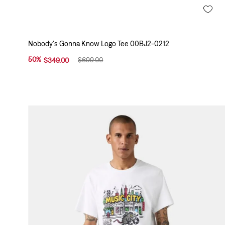
l
o
r
(
Nobody's Gonna Know Logo Tee 00BJ2-0212
1
5
50
%
$
699
.
00
$
349
.
00
)
B
l
a
n
c
o
(
2
5
)
G
r
i