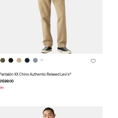
+1
Pantalón XX Chino Authentic Relaxed Levi's®
$
1599
.
00
2X1