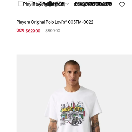
l
+2
o
r
(
Playera Original Polo Levi's® 005FM-0022
1
30
%
$
899
.
00
$
629
.
00
4
)
B
l
a
n
c
o
(
2
8
)
G
r
i