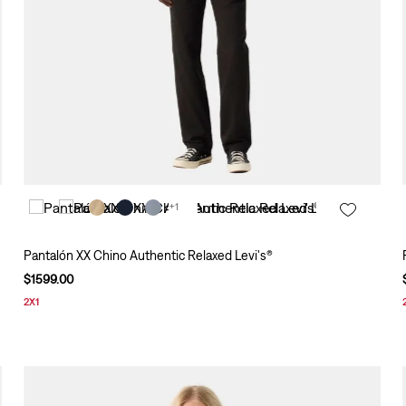
+1
Pantalón XX Chino Authentic Relaxed Levi's®
$
1599
.
00
2X1