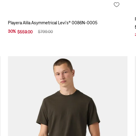
Playera Alila Asymmetrical Levi's® 0086N-0005
30
%
$
799
.
00
$
559
.
00