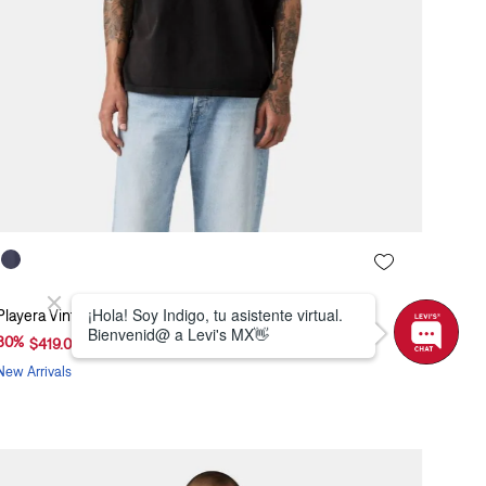
Playera Vintage Levi's® 87373-0432
30
%
$
599
.
00
$
419
.
00
New Arrivals