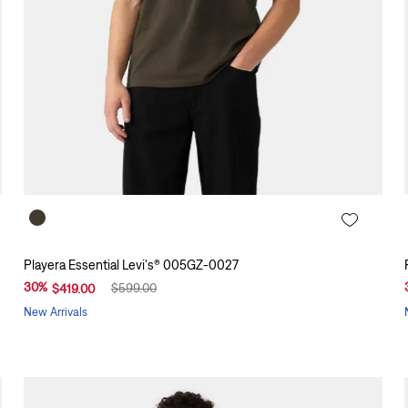
Playera Essential Levi's® 005GZ-0027
30
%
$
599
.
00
$
419
.
00
New Arrivals