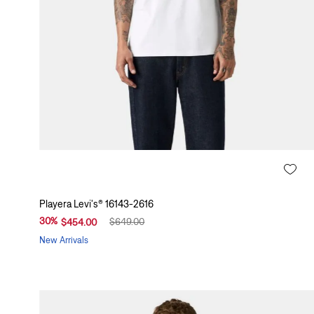
s
(
1
0
)
B
e
i
g
e
(
R
Playera Levi's® 16143-2616
o
30
%
$
649
.
00
$
454
.
00
j
o
New Arrivals
(
A
m