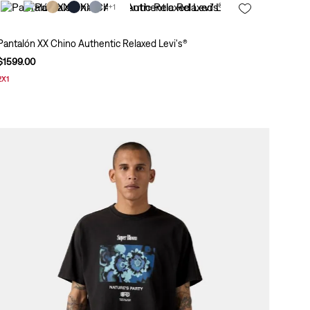
+1
Pantalón XX Chino Authentic Relaxed Levi's®
$
1599
.
00
2X1