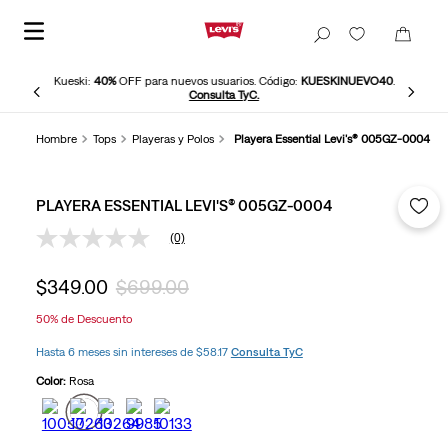
Kueski:
40%
OFF para nuevos usuarios. Código:
KUESKINUEVO40
.
Consulta TyC.
Hombre
Tops
Playeras y Polos
Playera Essential Levi's® 005GZ-0004
PLAYERA ESSENTIAL LEVI'S® 005GZ-0004
(0)
Sin
puntuación
Enlace
$
349
.
00
$
699
.
00
en
la
50%
de Descuento
misma
página.
Hasta 6 meses sin intereses de $58.17
Consulta TyC
Color:
Rosa