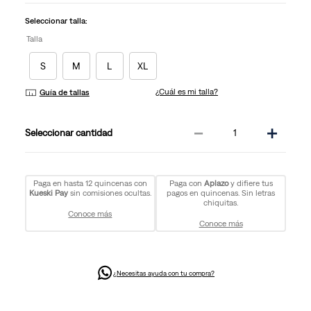
Seleccionar talla:
Talla
S
M
L
XL
¿Cuál es mi talla?
Guía de tallas
－
＋
cantidad
Paga en hasta 12 quincenas con
Paga con
Aplazo
y difiere tus
Kueski Pay
sin comisiones ocultas.
pagos en quincenas. Sin letras
chiquitas.
Conoce más
Conoce más
¿Necesitas ayuda con tu compra?