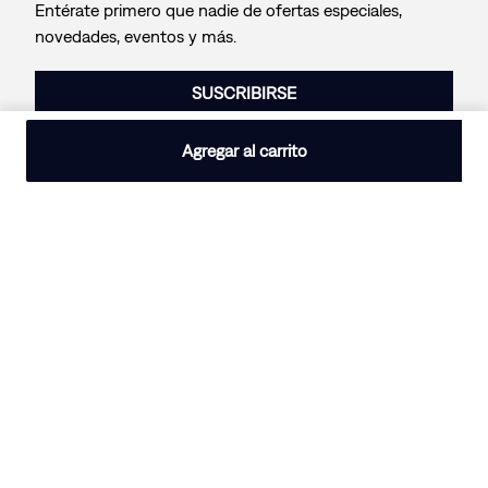
Entérate primero que nadie de ofertas especiales,
novedades, eventos y más.
SUSCRIBIRSE
Agregar al carrito
Levi’s®
Localizador de pedidos
Ayuda
Tienda