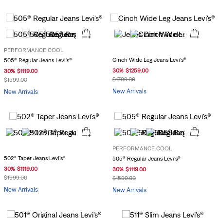
PERFORMANCE COOL
Cinch Wide Leg Jeans Levi's®
505® Regular Jeans Levi's®
30
%
$
1259
.
00
30
%
$
1119
.
00
$
1799
.
00
$
1599
.
00
New Arrivals
New Arrivals
PERFORMANCE COOL
502® Taper Jeans Levi's®
505® Regular Jeans Levi's®
30
%
$
1119
.
00
30
%
$
1119
.
00
$
1599
.
00
$
1599
.
00
New Arrivals
New Arrivals