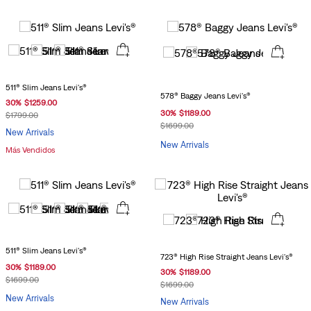
511® Slim Jeans Levi's®
578® Baggy Jeans Levi's®
30
%
$
1259
.
00
30
%
$
1189
.
00
$
1799
.
00
$
1699
.
00
New Arrivals
New Arrivals
Más Vendidos
511® Slim Jeans Levi's®
723® High Rise Straight Jeans Levi's®
30
%
$
1189
.
00
30
%
$
1189
.
00
$
1699
.
00
$
1699
.
00
New Arrivals
New Arrivals