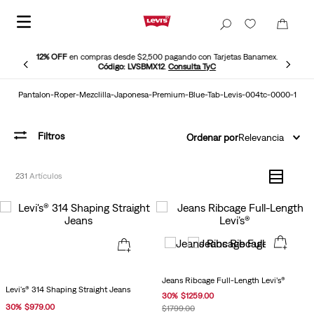
12% OFF
en compras desde $2,500 pagando con Tarjetas Banamex.
Código: LVSBMX12
.
Consulta TyC
Pantalon-Roper-Mezclilla-Japonesa-Premium-Blue-Tab-Levis-004tc-0000-1
Filtros
Ordenar por
Relevancia
231
Jeans Ribcage Full-Length Levi’s®
Levi's® 314 Shaping Straight Jeans
30
%
$
1259
.
00
30
%
$
979
.
00
$
1799
.
00