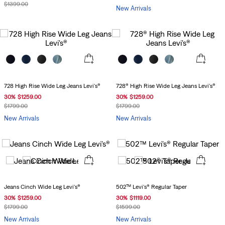
$
1399
.
00
New Arrivals
728 High Rise Wide Leg Jeans Levi's®
728® High Rise Wide Leg Jeans Levi's®
30
%
$
1259
.
00
30
%
$
1259
.
00
$
1799
.
00
$
1799
.
00
New Arrivals
New Arrivals
Jeans Cinch Wide Leg Levi's®
502™ Levi's® Regular Taper
30
%
$
1259
.
00
30
%
$
1119
.
00
$
1799
.
00
$
1599
.
00
New Arrivals
New Arrivals