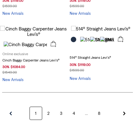
30
%
$
1119
.
00
30
%
$
1119
.
00
$
1599
.
00
$
1599
.
00
New Arrivals
New Arrivals
Online exclusive
514® Straight Jeans Levi's®
Cinch Baggy Carpenter Jeans Levi's®
30
%
$
1119
.
00
30
%
$
1084
.
00
$
1599
.
00
$
1549
.
00
New Arrivals
New Arrivals
1
2
3
4
…
8