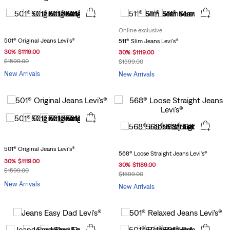
Online exclusive
501® Original Jeans Levi's®
511® Slim Jeans Levi's®
30
%
$
1119
.
00
30
%
$
1119
.
00
$
1599
.
00
$
1599
.
00
New Arrivals
New Arrivals
501® Original Jeans Levi's®
568® Loose Straight Jeans Levi's®
30
%
$
1119
.
00
30
%
$
1189
.
00
$
1599
.
00
$
1699
.
00
New Arrivals
New Arrivals