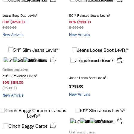
Jeans Easy Dad Levi's®
501® Relaxed Jeans Levi's®
30
%
$
1259
.
00
30
%
$
1189
.
00
$
1799
.
00
$
1699
.
00
New Arrivals
New Arrivals
Online exclusive
511® Slim Jeans Levi's®
Jeans Loose Boot Levi's®
30
%
$
1119
.
00
$
1799
.
00
$
1599
.
00
New Arrivals
New Arrivals
Online exclusive