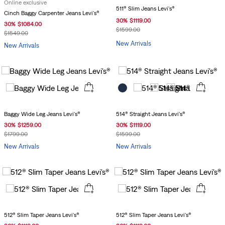
Online exclusive
511® Slim Jeans Levi's®
Cinch Baggy Carpenter Jeans Levi's®
30
%
$
1119
.
00
30
%
$
1084
.
00
$
1599
.
00
$
1549
.
00
New Arrivals
New Arrivals
Baggy Wide Leg Jeans Levi's®
514® Straight Jeans Levi's®
30
%
$
1259
.
00
30
%
$
1119
.
00
$
1799
.
00
$
1599
.
00
New Arrivals
New Arrivals
512® Slim Taper Jeans Levi's®
512® Slim Taper Jeans Levi's®