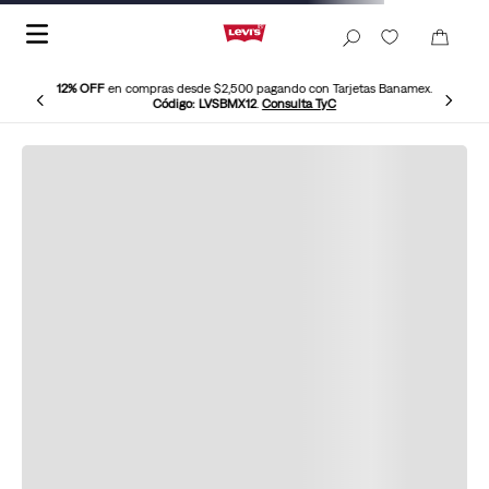
12% OFF
en compras desde $2,500 pagando con Tarjetas Banamex.
Código: LVSBMX12
.
Consulta TyC
Gorra-Beisbolera-Levis-87759-0121
Filtros
Ordenar por
Relevancia
1
Levi's® X Jordan Playera
$
1099
.
00