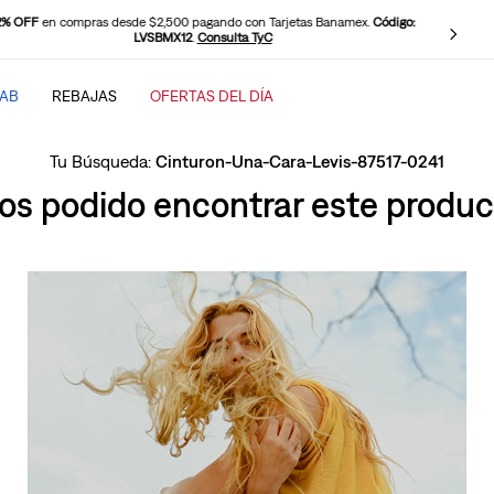
2% OFF
en compras desde $2,500 pagando con Tarjetas Banamex.
Código:
LVSBMX12
.
Consulta TyC
TAB
REBAJAS
OFERTAS DEL DÍA
SCADOS
Cinturon-Una-Cara-Levis-87517-0241
s podido encontrar este product
baggy