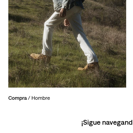
10
.
514
Compra
/ Hombre
¡Sigue navegand