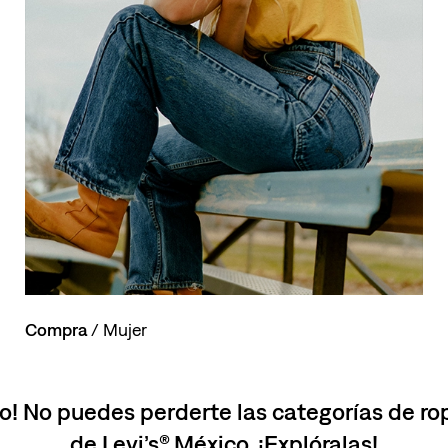
Compra
/ Mujer
o! No puedes perderte las categorías de r
de Levi’s® México. ¡Explóralas!