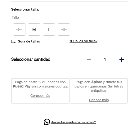
la
misma
Seleccionar talla:
página.
Talla
S
M
L
XL
¿Cuál es mi talla?
Guía de tallas
－
＋
cantidad
Paga en hasta 12 quincenas con
Paga con
Aplazo
y difiere tus
Kueski Pay
sin comisiones ocultas.
pagos en quincenas. Sin letras
chiquitas.
Conoce más
Conoce más
¿Necesitas ayuda con tu compra?