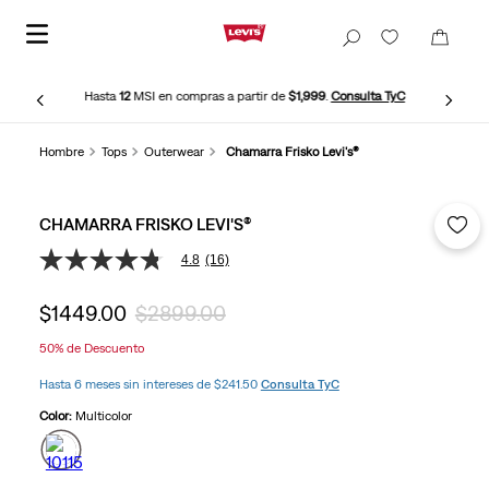
Hasta
12
MSI en compras a partir de
$1,999
.
Consulta TyC
Hombre
Tops
Outerwear
Chamarra Frisko Levi's®
CHAMARRA FRISKO LEVI'S®
4.8
(16)
4.8
de
5
$
1449
.
00
$
2899
.
00
estrellas,
valor
50%
de Descuento
medio
de
Hasta 6 meses sin intereses de $241.50
Consulta TyC
valoración.
Read
Color:
Multicolor
16
Reviews.
Enlace
en