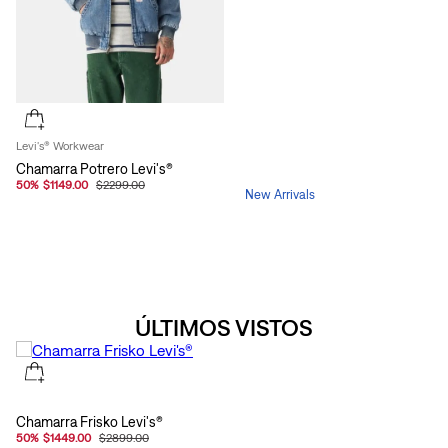
Levi's® Workwear
Chamarra Potrero Levi's®
50
%
$1149.00
$2299.00
New Arrivals
ÚLTIMOS VISTOS
Chamarra Frisko Levi's®
50
%
$1449.00
$2899.00