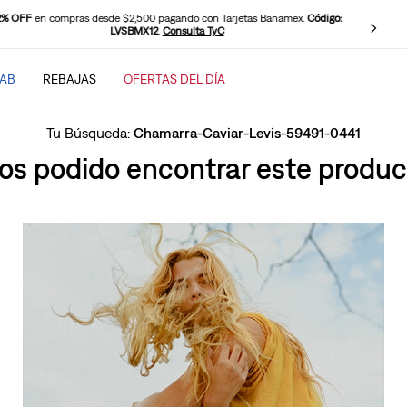
0 OFF
en compras desde $2,500 pagando con PayPal.
Código: LEVISPAYPAL
.
Consulta TyC
TAB
REBAJAS
OFERTAS DEL DÍA
SCADOS
Chamarra-Caviar-Levis-59491-0441
s podido encontrar este product
baggy