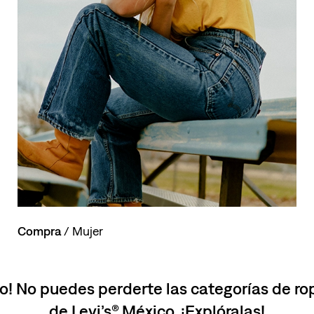
Compra
/ Mujer
o! No puedes perderte las categorías de r
de Levi’s® México. ¡Explóralas!