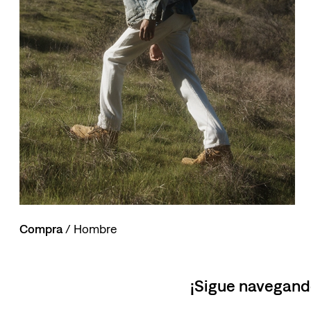
10
.
514
Compra
/ Hombre
¡Sigue navegand