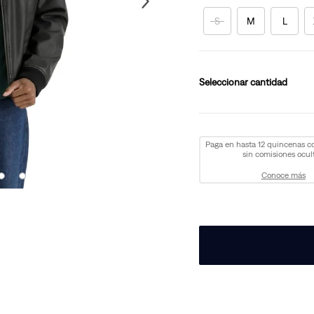
S
M
L
cantidad
Paga en hasta 12 quincenas 
sin comisiones ocult
Conoce más