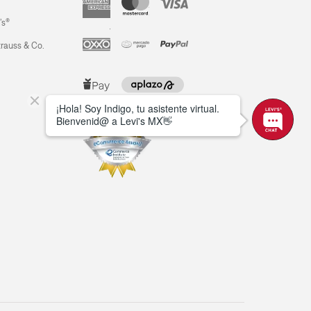
’s®
trauss & Co.