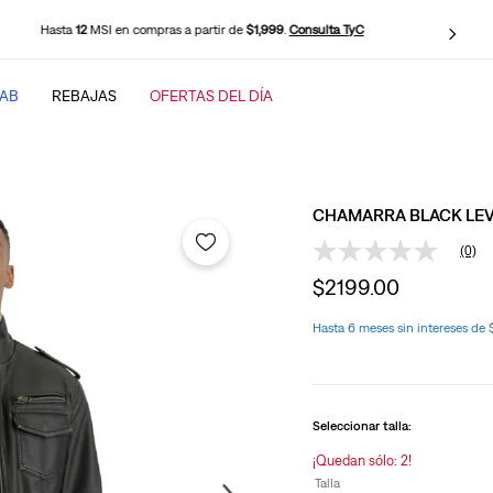
n compras a partir de
$1,999
.
Consulta TyC
Env
TAB
REBAJAS
OFERTAS DEL DÍA
SCADOS
CHAMARRA BLACK LEVI
(0)
Sin
puntuación
$
2199
.
00
Enlace
en
la
Hasta 6 meses sin intereses de
misma
baggy
página.
Seleccionar talla:
¡Quedan sólo: 2!
Talla