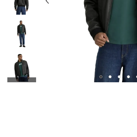
10
.
514