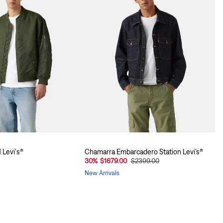
 Levi's®
Chamarra Embarcadero Station Levi’s®
30
%
$1679.00
$2399.00
New Arrivals