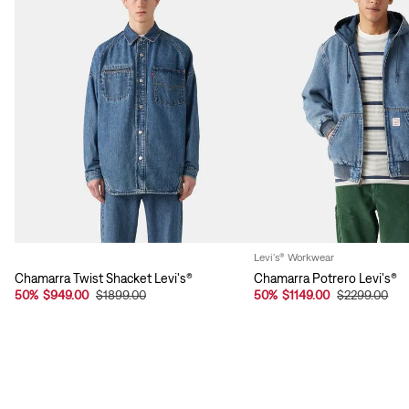
Levi's® Workwear
Chamarra Twist Shacket Levi's®
Chamarra Potrero Levi's®
50
%
$949.00
$1899.00
50
%
$1149.00
$2299.00