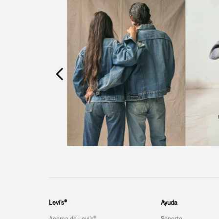
Levi’s®
Ayuda
Acerca de Levi’s®
Soporte