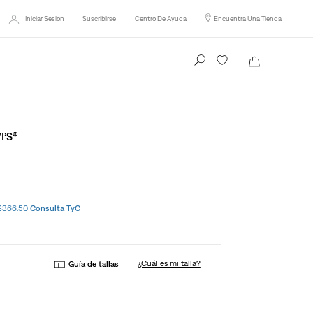
ío Gratis en compras desde
$899
.
Consulta TyC
Iniciar Sesión
Suscribirse
Centro De Ayuda
Encuentra Una Tienda
Busca tu producto aquí
’S®
 $366.50
Consulta TyC
¿Cuál es mi talla?
Guía de tallas