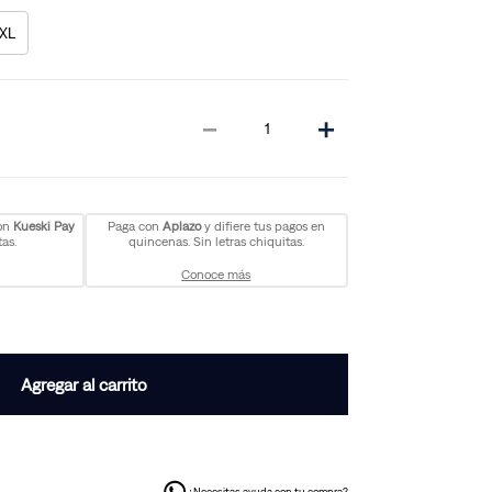
XL
－
＋
con
Kueski Pay
Paga con
Aplazo
y difiere tus pagos en
as.
quincenas. Sin letras chiquitas.
Conoce más
Agregar al carrito
¿Necesitas ayuda con tu compra?