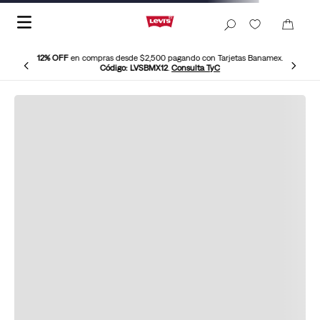
12% OFF
en compras desde $2,500 pagando con Tarjetas Banamex.
Código: LVSBMX12
.
Consulta TyC
Camisa-Calista-Collared-Levis-005zq-0000
No hemos podido encontrar este
producto Levi’s