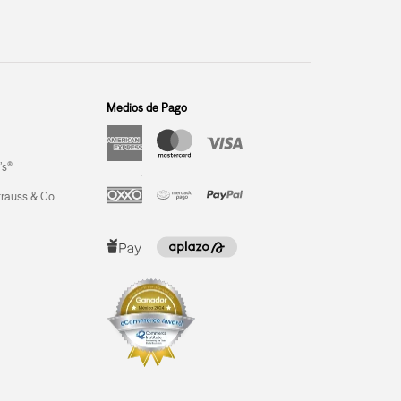
Medios de Pago
’s®
trauss & Co.