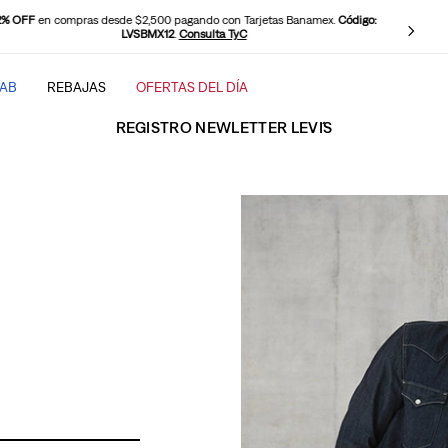
2% OFF
en compras desde $2,500 pagando con Tarjetas Banamex.
Código:
LVSBMX12
.
Consulta TyC
TAB
REBAJAS
OFERTAS DEL DÍA
SCADOS
REGISTRO NEWLETTER LEVI´S
baggy