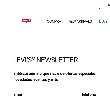
1
COMPRA
NEW ARRIVALS
BLUE 
TÉRMINOS MÁS BU
1
.
501 jeans
2
.
chamarra
3
.
511
LEVI’S® NEWSLETTER
4
.
505
5
.
baggy
Entérate primero que nadie de ofertas especiales,
6
.
jeans levis cinch 
novedades, eventos y más
7
.
jeans
Email
Teléfono
8
.
bootcut
9
.
ribcage