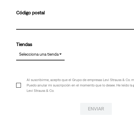
10
.
514
Código postal
Tiendas
Selecciona una tienda
Al suscribirme, acepto que el Grupo de empresas Levi Strauss & Co. me
Puedo anular mi suscripción en el momento que lo desee. He leído la
Levi Strauss & Co.
ENVIAR