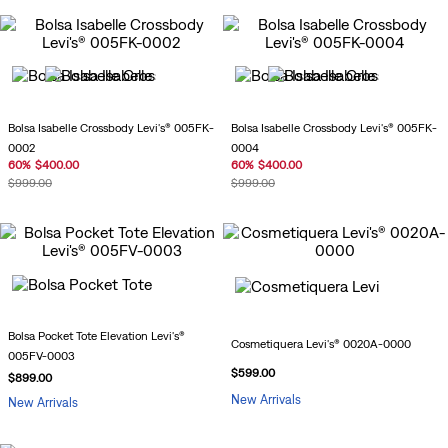
Bolsa Isabelle Crossbody Levi's® 005FK-
Bolsa Isabelle Crossbody Levi's® 005FK-
0002
0004
60
%
$
400
.
00
60
%
$
400
.
00
$
999
.
00
$
999
.
00
Bolsa Pocket Tote Elevation Levi's®
Cosmetiquera Levi's® 0020A-0000
005FV-0003
$
599
.
00
$
899
.
00
New Arrivals
New Arrivals