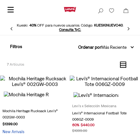
Kueski:
40%
OFF para nuevos usuarios. Código:
KUESKINUEVO40
.
Consulta TyC.
Filtros
Ordenar por
Más Reciente
7
Levi's x Selección Mexicana
Mochila Heritage Rucksack Levi's®
Levi's® Internacional Football Tote
002GW-0003
006GZ-0009
$
1399
.
00
60
%
$
440
.
00
$
1099
.
00
New Arrivals