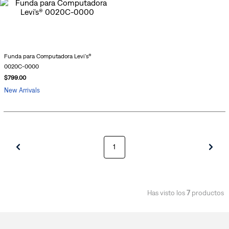
Funda para Computadora Levi's®
0020C-0000
$
799
.
00
New Arrivals
1
Has visto los
7
productos