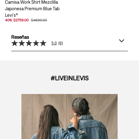
Camisa Work Shirt Mezclilla
Japonesa Premium Blue Tab
Levi's®
40
%
$2759.00
$4599.00
Reseñas
5.0
(6)
5.0
de
5
estrellas,
valor
medio
de
#LIVEINLEVIS
valoración.
Read
6
Reviews.
Enlace
en
la
misma
página.