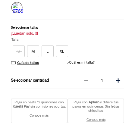
6
Reviews.
Enlace
en
la
misma
Seleccionar talla:
página.
¡Quedan sólo: 3!
Talla
S
M
L
XL
¿Cuál es mi talla?
Guía de tallas
－
＋
cantidad
Paga en hasta 12 quincenas con
Paga con
Aplazo
y difiere tus
Kueski Pay
sin comisiones ocultas.
pagos en quincenas. Sin letras
chiquitas.
Conoce más
Conoce más