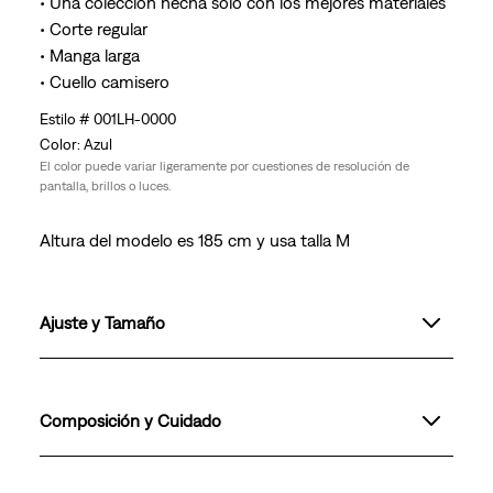
• Una colección hecha sólo con los mejores materiales
• Corte regular
• Manga larga
• Cuello camisero
001LH-0000
Azul
El color puede variar ligeramente por cuestiones de resolución de
pantalla, brillos o luces.
Altura del modelo es 185 cm y usa talla M
Ajuste y Tamaño
Composición y Cuidado