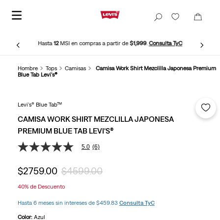
Hasta
12
MSI en compras a partir de
$1,999
.
Consulta TyC
Hombre
Tops
Camisas
Camisa Work Shirt Mezclilla Japonesa Premium
Blue Tab Levi's®
Levi's® Blue Tab™
CAMISA WORK SHIRT MEZCLILLA JAPONESA
PREMIUM BLUE TAB LEVI'S®
5.0
(6)
5.0
de
5
$
2759
.
00
$
4599
.
00
estrellas,
valor
40%
de Descuento
medio
de
Hasta 6 meses sin intereses de $459.83
Consulta TyC
valoración.
Read
Color:
Azul