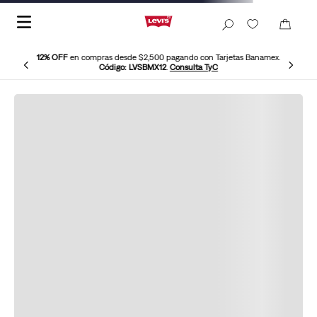
12% OFF
en compras desde $2,500 pagando con Tarjetas Banamex.
Código: LVSBMX12
.
Consulta TyC
Chamarra-Trucker-De-Mezclilla-Levis-A5782-0001
No hemos podido encontrar este
producto Levi’s