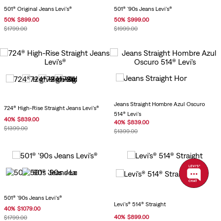
501® Original Jeans Levi's®
501® '90s Jeans Levi's®
50
%
$
899
.
00
50
%
$
999
.
00
$
1799
.
00
$
1999
.
00
Jeans Straight Hombre Azul Oscuro
724® High-Rise Straight Jeans Levi's®
514® Levi's
40
%
$
839
.
00
40
%
$
839
.
00
$
1399
.
00
$
1399
.
00
501® '90s Jeans Levi's®
Levi's® 514® Straight
40
%
$
1079
.
00
40
%
$
899
.
00
$
1799
.
00