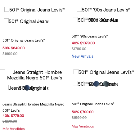
501® '90s Jeans Levi's®
501® Original Jeans Levi's®
40
%
$
1079
.
00
50
%
$
849
.
00
$
1799
.
00
$
1699
.
00
New Arrivals
501® Original Jeans Levi's®
Jeans Straight Hombre Mezclilla Negro
501® Levi's
50
%
$
799
.
00
40
%
$
779
.
00
$
1599
.
00
$
1299
.
00
Más Vendidos
Más Vendidos