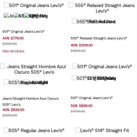
501® Original Jeans Levi's®
555® Relaxed Straight Jeans Levi's®
40
%
$
779
.
00
$
1299
.
00
40
%
$
1019
.
00
$
1699
.
00
Más Vendidos
501® Original Jeans Levi's®
Jeans Straight Hombre Azul Oscuro
505® Levi's
50
%
$
899
.
00
40
%
$
839
.
00
$
1799
.
00
$
1399
.
00