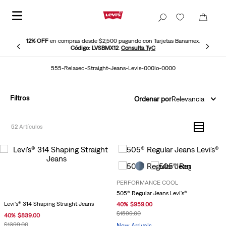
12% OFF
en compras desde $2,500 pagando con Tarjetas Banamex.
Código: LVSBMX12
.
Consulta TyC
555-Relaxed-Straight-Jeans-Levis-000lo-0000
Filtros
Ordenar por
Relevancia
52
PERFORMANCE COOL
505® Regular Jeans Levi's®
Levi's® 314 Shaping Straight Jeans
40
%
$
959
.
00
$
1599
.
00
40
%
$
839
.
00
$
1399
.
00
New Arrivals