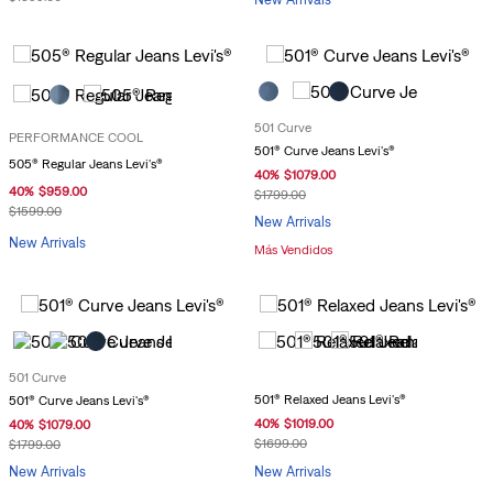
501 Curve
PERFORMANCE COOL
501® Curve Jeans Levi's®
505® Regular Jeans Levi's®
40
%
$
1079
.
00
40
%
$
959
.
00
$
1799
.
00
$
1599
.
00
New Arrivals
New Arrivals
Más Vendidos
501 Curve
501® Relaxed Jeans Levi's®
501® Curve Jeans Levi's®
40
%
$
1019
.
00
40
%
$
1079
.
00
$
1699
.
00
$
1799
.
00
New Arrivals
New Arrivals