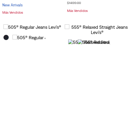
$
1499
.
00
New Arrivals
Más Vendidos
Más Vendidos
505® Regular Jeans Levi's®
555® Relaxed Straight Jeans Levi's®
40
%
$
779
.
00
60
%
$
720
.
00
$
1299
.
00
$
1799
.
00
BEYONCÉ x Levi's® 501® '90s Jeans
555® Relaxed Straight Jeans Levi's®
70
%
$
900
.
00
40
%
$
959
.
00
$
2999
.
00
$
1599
.
00