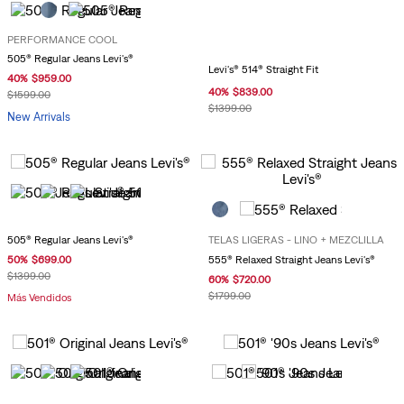
PERFORMANCE COOL
505® Regular Jeans Levi's®
Levi's® 514® Straight Fit
40
%
$
959
.
00
40
%
$
839
.
00
$
1599
.
00
$
1399
.
00
New Arrivals
505® Regular Jeans Levi's®
TELAS LIGERAS - LINO + MEZCLILLA
555® Relaxed Straight Jeans Levi's®
50
%
$
699
.
00
$
1399
.
00
60
%
$
720
.
00
$
1799
.
00
Más Vendidos