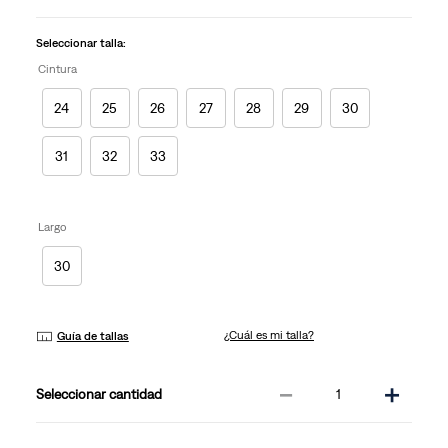
en
la
misma
Seleccionar talla:
página.
Cintura
24
25
26
27
28
29
30
31
32
33
Largo
30
¿Cuál es mi talla?
Guía de tallas
－
＋
cantidad