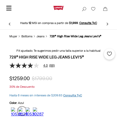
Hasta
12
MSI en compras a partir de
$1,999
.
Consulta TyC
Mujer
Bottoms
Jeans
728® High Rise Wide Leg Jeans Levi's®
Fit ajustado. Te sugerimos pedir una talla superior a la habitual
728® HIGH RISE WIDE LEG JEANS LEVI'S®
4.0
(88)
4.0
de
5
$
1259
.
00
$
1799
.
00
estrellas,
valor
30%
de Descuento
medio
de
Hasta 6 meses sin intereses de $209.83
Consulta TyC
valoración.
Read
Color:
Azul
88
Reviews.
Enlace