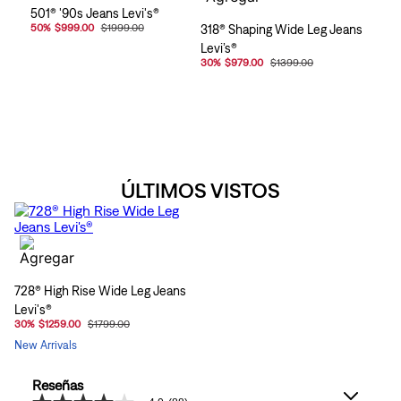
501® '90s Jeans Levi's®
50
%
$999.00
$1999.00
318® Shaping Wide Leg Jeans
Levi’s®
30
%
$979.00
$1399.00
ÚLTIMOS VISTOS
728® High Rise Wide Leg Jeans
Levi's®
30
%
$1259.00
$1799.00
New Arrivals
Reseñas