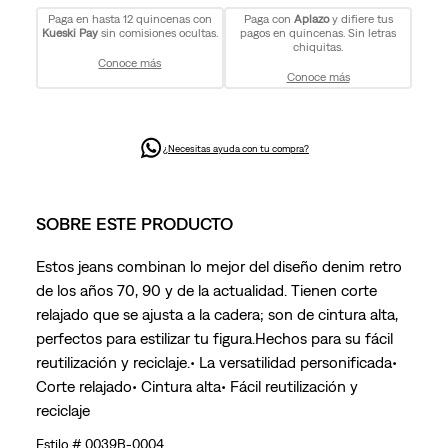
Paga en hasta 12 quincenas con
Paga con
Aplazo
y difiere tus
Kueski Pay
sin comisiones ocultas.
pagos en quincenas. Sin letras
chiquitas.
Conoce más
Conoce más
¿Necesitas ayuda con tu compra?
SOBRE ESTE PRODUCTO
Estos jeans combinan lo mejor del diseño denim retro
de los años 70, 90 y de la actualidad. Tienen corte
relajado que se ajusta a la cadera; son de cintura alta,
perfectos para estilizar tu figura.Hechos para su fácil
reutilización y reciclaje.• La versatilidad personificada•
Corte relajado• Cintura alta• Fácil reutilización y
reciclaje
0039B-0004