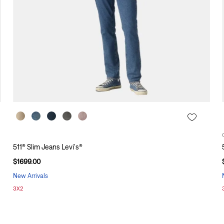
511® Slim Jeans Levi's®
$
1699
.
00
New Arrivals
3X2