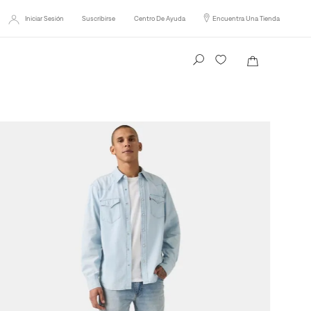
Iniciar Sesión
Suscribirse
Centro De Ayuda
Encuentra Una Tienda
Busca tu producto aquí