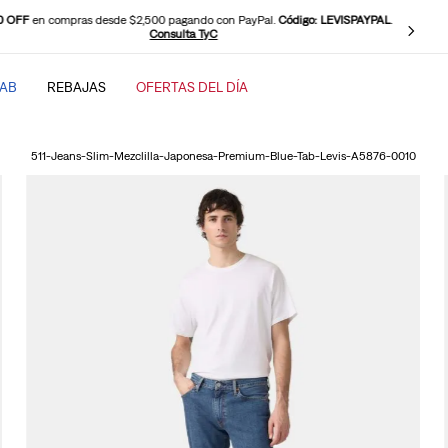
0 OFF
en compras desde $2,500 pagando con PayPal.
Código: LEVISPAYPAL
.
Consulta TyC
TAB
REBAJAS
OFERTAS DEL DÍA
SCADOS
511-Jeans-Slim-Mezclilla-Japonesa-Premium-Blue-Tab-Levis-A5876-0010
baggy