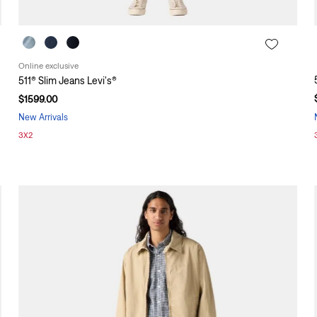
Online exclusive
511® Slim Jeans Levi's®
$
1599
.
00
New Arrivals
3X2