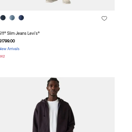
511® Slim Jeans Levi's®
$
1799
.
00
New Arrivals
3X2