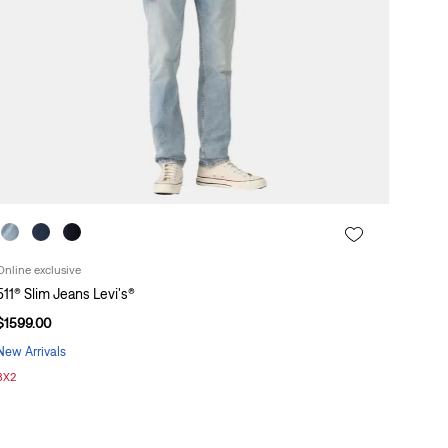
Online exclusive
511® Slim Jeans Levi's®
$
1599
.
00
New Arrivals
3X2