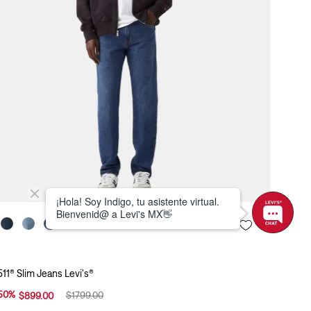
511® Slim Jeans Levi's®
50
%
$
1799
.
00
$
899
.
00