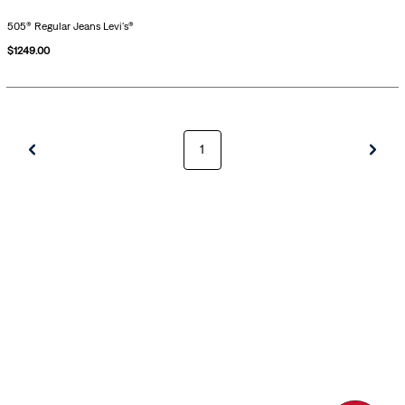
505® Regular Jeans Levi's®
$
1249
.
00
1