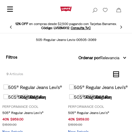
12% OFF
en compras desde $2,500 pagando con Tarjetas Banamex.
Código: LVSBMX12
.
Consulta TyC
505-Regular-Jeans-Levis-00505-3069
Filtros
Ordenar por
Relevancia
9
PERFORMANCE COOL
PERFORMANCE COOL
505® Regular Jeans Levi's®
505® Regular Jeans Levi's®
40
%
$
959
.
00
40
%
$
959
.
00
$
1599
.
00
$
1599
.
00
New Arrivals
New Arrivals