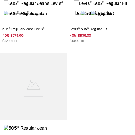
505® Regular Jeans Levi's®
Levi's® 505® Regular Fit
40
%
$
779
.
00
40
%
$
839
.
00
$
1299
.
00
$
1399
.
00