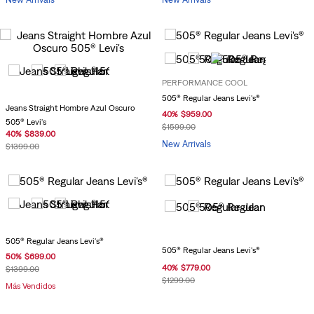
PERFORMANCE COOL
505® Regular Jeans Levi's®
Jeans Straight Hombre Azul Oscuro
40
%
$
959
.
00
505® Levi's
$
1599
.
00
40
%
$
839
.
00
New Arrivals
$
1399
.
00
505® Regular Jeans Levi's®
505® Regular Jeans Levi's®
50
%
$
699
.
00
40
%
$
779
.
00
$
1399
.
00
$
1299
.
00
Más Vendidos