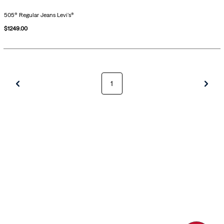
505® Regular Jeans Levi's®
$
1249
.
00
1