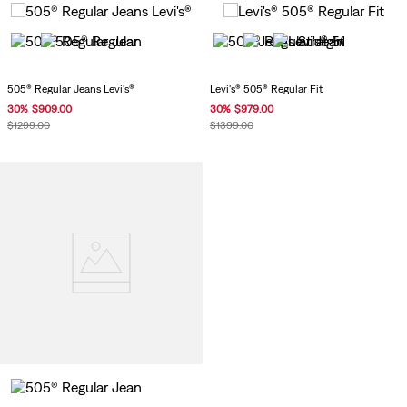
505® Regular Jeans Levi's®
Levi's® 505® Regular Fit
30
%
$
909
.
00
30
%
$
979
.
00
$
1299
.
00
$
1399
.
00