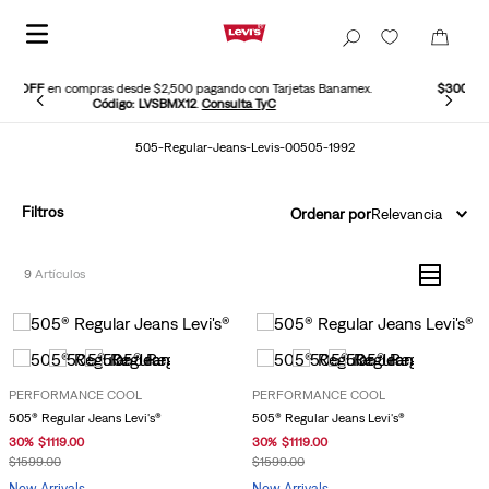
etas Banamex.
$300 OFF
en compras desde $2,500 pagando con PayPal.
Có
LEVISPAYPAL
.
Consulta TyC
505-Regular-Jeans-Levis-00505-1992
Filtros
Ordenar por
Relevancia
9
PERFORMANCE COOL
PERFORMANCE COOL
505® Regular Jeans Levi's®
505® Regular Jeans Levi's®
30
%
$
1119
.
00
30
%
$
1119
.
00
$
1599
.
00
$
1599
.
00
New Arrivals
New Arrivals