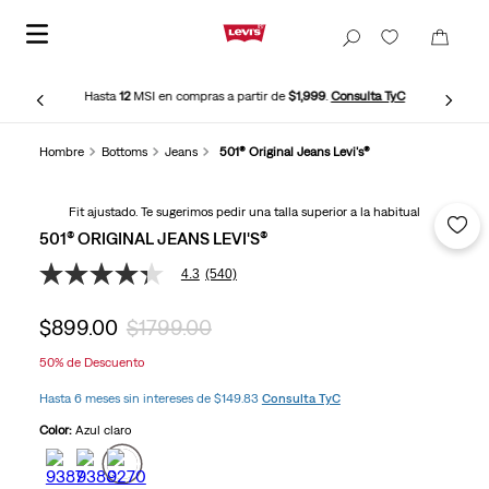
Hasta
12
MSI en compras a partir de
$1,999
.
Consulta TyC
Hombre
Bottoms
Jeans
501® Original Jeans Levi's®
Fit ajustado. Te sugerimos pedir una talla superior a la habitual
501® ORIGINAL JEANS LEVI'S®
4.3
(540)
4.3
de
5
$
899
.
00
$
1799
.
00
estrellas,
valor
50%
de Descuento
medio
de
Hasta 6 meses sin intereses de $149.83
Consulta TyC
valoración.
Read
Color:
Azul claro
540
Reviews.
Enlace