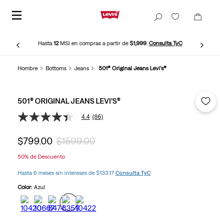
Hasta
12
MSI en compras a partir de
$1,999
.
Consulta TyC
Hombre
Bottoms
Jeans
501® Original Jeans Levi’s®
501® ORIGINAL JEANS LEVI’S®
4.4
(86)
4.4
de
5
$
799
.
00
$
1599
.
00
estrellas,
valor
50%
de Descuento
medio
de
Hasta 6 meses sin intereses de $133.17
Consulta TyC
valoración.
Read
Color:
Azul
86
Reviews.
Enlace
en