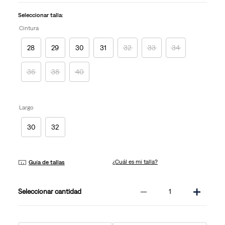
la
misma
Seleccionar talla:
página.
Cintura
28
29
30
31
32
33
34
36
38
40
Largo
30
32
¿Cuál es mi talla?
Guía de tallas
－
＋
cantidad