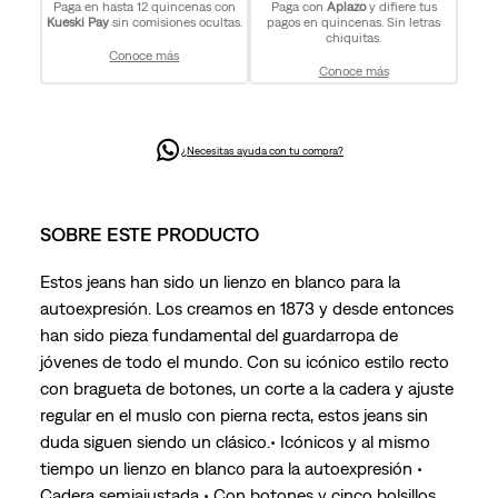
Paga en hasta 12 quincenas con
Paga con
Aplazo
y difiere tus
Kueski Pay
sin comisiones ocultas.
pagos en quincenas. Sin letras
chiquitas.
Conoce más
Conoce más
¿Necesitas ayuda con tu compra?
SOBRE ESTE PRODUCTO
Estos jeans han sido un lienzo en blanco para la
autoexpresión. Los creamos en 1873 y desde entonces
han sido pieza fundamental del guardarropa de
jóvenes de todo el mundo. Con su icónico estilo recto
con bragueta de botones, un corte a la cadera y ajuste
regular en el muslo con pierna recta, estos jeans sin
duda siguen siendo un clásico.• Icónicos y al mismo
tiempo un lienzo en blanco para la autoexpresión •
Cadera semiajustada • Con botones y cinco bolsillos