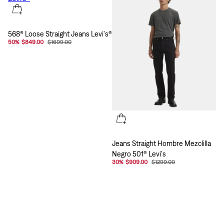
568® Loose Straight Jeans Levi's®
50
%
$849.00
$1699.00
Jeans Straight Hombre Mezclilla
Negro 501® Levi's
30
%
$909.00
$1299.00