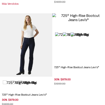
$
1499
.
00
Más Vendidos
725® High-Rise Bootcut Jeans Levi's®
30
%
$
979
.
00
$
1399
.
00
725® High-Rise Bootcut Jeans Levi's®
30
%
$
979
.
00
$
1399
.
00