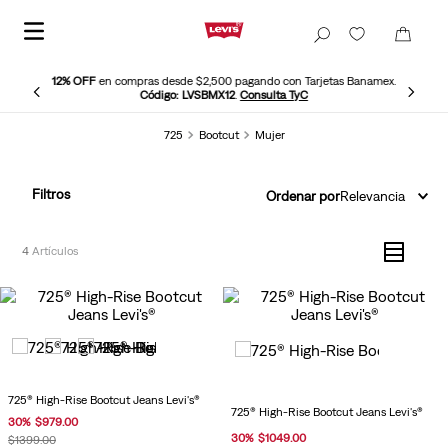
12% OFF
en compras desde $2,500 pagando con Tarjetas Banamex.
Código: LVSBMX12
.
Consulta TyC
725
Bootcut
Mujer
Filtros
Ordenar por
Relevancia
4
725® High-Rise Bootcut Jeans Levi's®
725® High-Rise Bootcut Jeans Levi's®
30
%
$
979
.
00
30
%
$
1049
.
00
$
1399
.
00